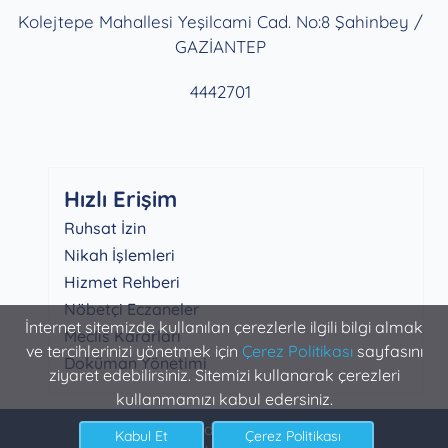
Kolejtepe Mahallesi Yeşilcami Cad. No:8 Şahinbey /
GAZİANTEP
4442701
Hızlı Erişim
Ruhsat İzin
Nikah İşlemleri
Hizmet Rehberi
Nöbetçi Eczaneler
İnternet sitemizde kullanılan çerezlerle ilgili bilgi almak
Meclis Kararları
ve tercihlerinizi yönetmek için
Çerez Politikası
sayfasını
Doküman Yönetimi
ziyaret edebilirsiniz. Sitemizi kullanarak çerezleri
kullanmamızı kabul edersiniz.
Şahinbey Belediyesi Bilgi İşlem