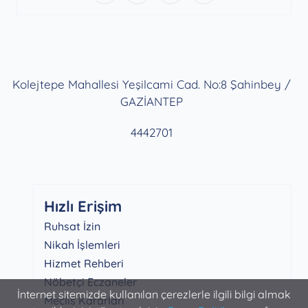
Kolejtepe Mahallesi Yeşilcami Cad. No:8 Şahinbey /
GAZİANTEP
4442701
Hızlı Erişim
Ruhsat İzin
Nikah İşlemleri
Hizmet Rehberi
Nöbetçi Eczaneler
İnternet sitemizde kullanılan çerezlerle ilgili bilgi almak
Meclis Kararları