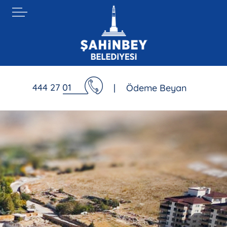
444 27 01
|
Ödeme Beyan