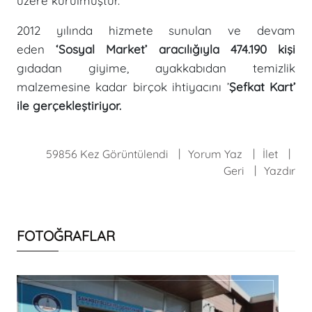
üzere kurulmuştur.
2012 yılında hizmete sunulan ve devam
eden
‘Sosyal Market’ aracılığıyla 474.190 kişi
gıdadan giyime, ayakkabıdan temizlik
malzemesine kadar birçok ihtiyacını ’
Şefkat Kart’
ile gerçekleştiriyor.
59856 Kez Görüntülendi
Yorum Yaz
İlet
Geri
Yazdır
FOTOĞRAFLAR