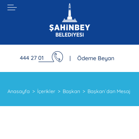
444 27 01
|
Ödeme Beyan
Anasayfa
İçerikler
Başkan
Başkan´dan Mesaj