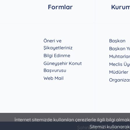
Formlar
Kurum
Öneri ve
Başkan
Şikayetleriniz
Başkan Ya
Bilgi Edinme
Muhtarla
Güneyşehir Konut
Meclis Üy
Başvurusu
Müdürler
Web Mail
Organiza
İnternet sitemizde kullanılan çerezlerle ilgili bilgi alma
Sitemizi kullanarak
Şahinbey Belediyesi Bilgi