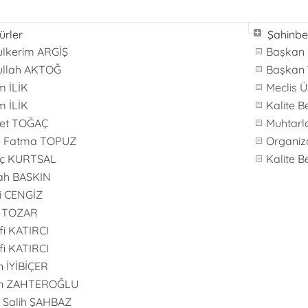
rler
Şahinbe
lkerim ARGİŞ
Başkan
ullah AKTOĞ
Başkan 
 İLİK
Meclis Ü
 İLİK
Kalite B
et TOĞAÇ
Muhtarl
e Fatma TOPUZ
Organiz
aç KURTSAL
Kalite B
ah BASKIN
i CENGİZ
l TOZAR
fi KATIRCI
fi KATIRCI
n İYİBİÇER
an ZAHTEROĞLU
n Salih ŞAHBAZ