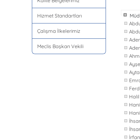
Kalite Belgelerimiz
Hizmet Standartları
Müdü
Abdu
Çalışma İlkelerimiz
Abd
Adem
Meclis Başkan Vekili
Adem
Ahm
Ayş
Ayt
Emr
Ferd
Hali
Hani
Hani
İhsa
İhs
İrfa