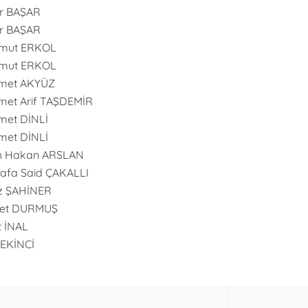
r BAŞAR
r BAŞAR
mut ERKOL
mut ERKOL
met AKYÜZ
et Arif TAŞDEMİR
et DİNLİ
et DİNLİ
h Hakan ARSLAN
afa Said ÇAKALLI
z ŞAHİNER
et DURMUŞ
t İNAL
 EKİNCİ