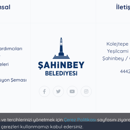
sal
İleti
Kolejtepe
rdımcıları
Yeşilcami
r
Şahinbey /
eleri
444
syon Şeması
k ve tercihlerinizi yönetmek için
Çerez Politikası
sayfasını ziyaret
 çerezleri kullanmamızı kabul edersiniz.
 İşlem