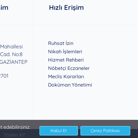
şim
Hızlı Erişim
Ruhsat İzin
 Mahallesi
Nikah İşlemleri
 Cad. No:8
Hizmet Rehberi
 GAZİANTEP
Nöbetçi Eczaneler
2701
Meclis Kararları
Doküman Yönetimi
 edebilirsiniz.
Yazılım K7