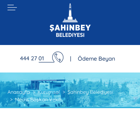
444 27 01
|
Ödeme Beyan
Anasayfa
Kurumsal
Şahinbey Belediyesi
Meclis Başkan Vekili