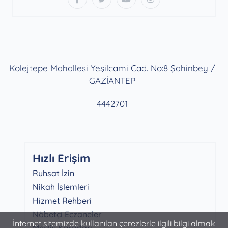
Kolejtepe Mahallesi Yeşilcami Cad. No:8 Şahinbey /
GAZİANTEP
4442701
Hızlı Erişim
Ruhsat İzin
Nikah İşlemleri
Hizmet Rehberi
Nöbetçi Eczaneler
İnternet sitemizde kullanılan çerezlerle ilgili bilgi almak