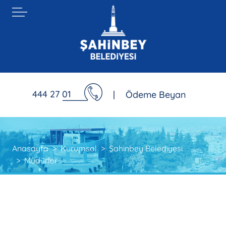
444 27 01
|
Ödeme Beyan
Anasayfa
Kurumsal
Şahinbey Belediyesi
Müdürler