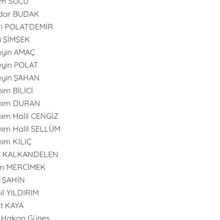
im SUCU
dar BUDAK
ri POLATDEMİR
i ŞİMŞEK
eyin AMAÇ
yin POLAT
eyin ŞAHAN
him BİLİCİ
ahim DURAN
him Halil CENGİZ
him Halil SELLÜM
him KILIÇ
an KALKANDELEN
m MERCİMEK
n ŞAHİN
il YILDIRIM
t KAYA
 Hakan Güneş