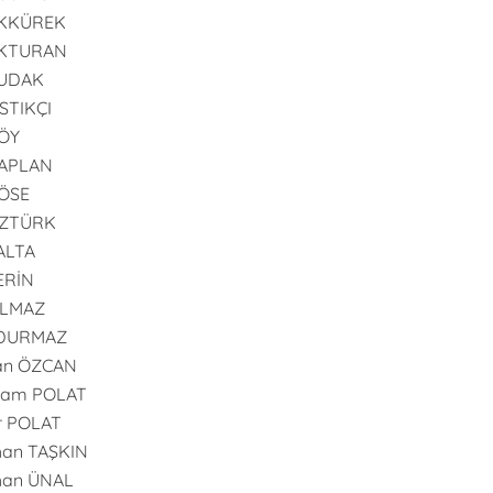
AKKÜREK
AKTURAN
BUDAK
ISTIKÇI
GÖY
KAPLAN
KÖSE
ÖZTÜRK
PALTA
SERİN
YILMAZ
 DURMAZ
an ÖZCAN
ram POLAT
r POLAT
han TAŞKIN
han ÜNAL