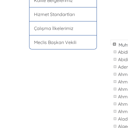
Kalite Belgelerimiz
Hizmet Standartları
Çalışma İlkelerimiz
Meclis Başkan Vekili
Muht
Abid
Abid
Ade
Ahm
Ahm
Ahm
Ahme
Ahm
Ahme
Alad
Alae