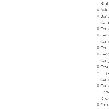
Bila
Büle
Bün
Caf
Cem
Cem
Cem
Cen
Ceng
Cen
Cevd
Coş
Cuma
Cum
Ded
Doğ
Emi