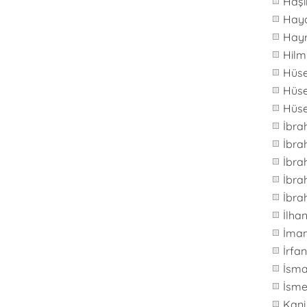
Haş
Hay
Hay
Hilm
Hüs
Hüse
Hüs
İbra
İbr
İbra
İbra
İbra
İlh
İma
İrfa
İsma
İsme
Kani