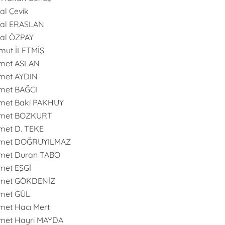
l Çevik
al ERASLAN
al ÖZPAY
mut İLETMİŞ
met ASLAN
met AYDIN
met BAĞCI
met Baki PAKHUY
met BOZKURT
et D. TEKE
met DOĞRUYILMAZ
met Duran TABO
met EŞGİ
met GÖKDENİZ
met GÜL
et Hacı Mert
met Hayri MAYDA