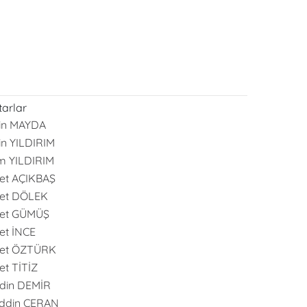
arlar
in MAYDA
in YILDIRIM
m YILDIRIM
et AÇIKBAŞ
et DÖLEK
et GÜMÜŞ
t İNCE
et ÖZTÜRK
t TİTİZ
din DEMİR
ddin CERAN