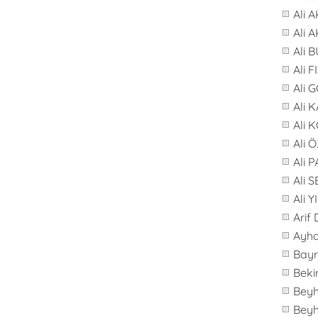
Ali 
Ali 
Ali 
Ali F
Ali 
Ali 
Ali 
Ali 
Ali 
Ali 
Ali 
Arif
Ayh
Bay
Beki
Bey
Bey