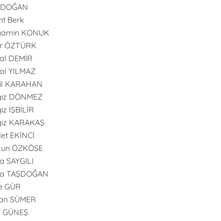
l DOĞAN
nt Berk
yamin KONUK
er ÖZTÜRK
al DEMİR
al YILMAZ
il KARAHAN
giz DÖNMEZ
iz İŞBİLİR
giz KARAKAŞ
et EKİNCİ
kun ÖZKÖSE
 SAYGILI
a TAŞDOĞAN
e GÜR
an SÜMER
n GÜNEŞ