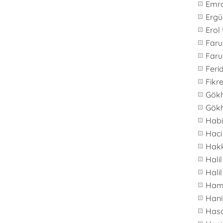
Emr
Ergü
Erol
Far
Faru
Feri
Fikre
Gök
Gök
Hab
Haci
Hakk
Hali
Hali
Ham
Hani
Hasa