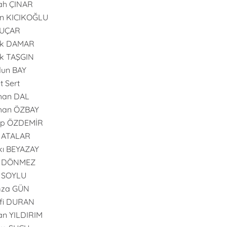
ah ÇINAR
n KICIKOĞLU
 UÇAR
uk DAMAR
k TAŞGIN
dun BAY
t Sert
han DAL
han ÖZBAY
ip ÖZDEMİR
 ATALAR
ı BEYAZAY
l DÖNMEZ
l SOYLU
za GÜN
fi DURAN
n YILDIRIM