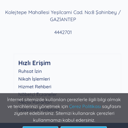
Kolejtepe Mahallesi Yeşilcami Cad. No:8 Şahinbey /
GAZİANTEP
4442701
Hızlı Erişim
Ruhsat İzin
Nikah İşlemleri
Hizmet Rehberi
Nöbetçi Eczaneler
İnternet sitemizde kullanılan çerezlerle ilgili bilgi almak
Meclis Kararları
ve tercihlerinizi yönetmek için
Çerez Politikası
sayfasını
Doküman Yönetimi
ziyaret edebilirsiniz. Sitemizi kullanarak çerezleri
kullanmamızı kabul edersiniz.