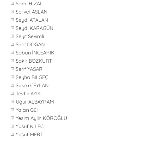
Sami HIZAL
Servet ASLAN
Seydi ATALAN
Seydi KARAGÜN
Seyit Sevimli
Siret DOĞAN
Şaban İNCEARIK
Şakir BOZKURT
Şerif YAŞAR
Şeyho BİLGEÇ
Şükrü CEYLAN
Tevfik AYIK
Uğur ALBAYRAM
Yalçın Gül
Yeşim Aylin KÖROĞLU
Yusuf KİLECİ
Yusuf MERT