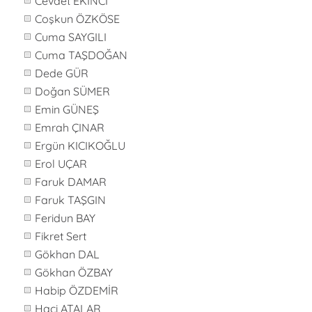
Cevdet EKİNCİ
Coşkun ÖZKÖSE
Cuma SAYGILI
Cuma TAŞDOĞAN
Dede GÜR
Doğan SÜMER
Emin GÜNEŞ
Emrah ÇINAR
Ergün KICIKOĞLU
Erol UÇAR
Faruk DAMAR
Faruk TAŞGIN
Feridun BAY
Fikret Sert
Gökhan DAL
Gökhan ÖZBAY
Habip ÖZDEMİR
Haci ATALAR