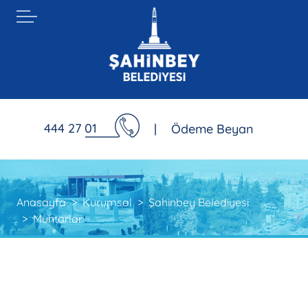
444 27 01
|
Ödeme Beyan
Anasayfa
Kurumsal
Şahinbey Belediyesi
Muhtarlar