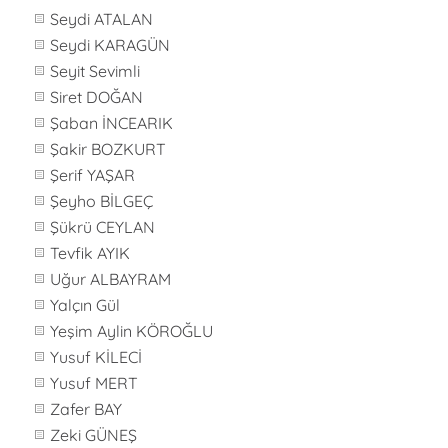
Seydi ATALAN
Seydi KARAGÜN
Seyit Sevimli
Siret DOĞAN
Şaban İNCEARIK
Şakir BOZKURT
Şerif YAŞAR
Şeyho BİLGEÇ
Şükrü CEYLAN
Tevfik AYIK
Uğur ALBAYRAM
Yalçın Gül
Yeşim Aylin KÖROĞLU
Yusuf KİLECİ
Yusuf MERT
Zafer BAY
Zeki GÜNEŞ