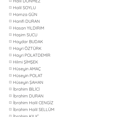
Halil DÖNMEZ
Halil SOYLU
Hamza GÜN
Hanifi DURAN
Hasan YILDIRIM
Haşim SUCU
Haydar BUDAK
Hayri ÖZTÜRK
Hayri POLATDEMİR
Hilmi ŞİMŞEK
Hüseyin AMAÇ
Hüseyin POLAT
Hüseyin ŞAHAN
İbrahim BİLİCİ
İbrahim DURAN
İbrahim Halil CENGİZ
İbrahim Halil SELLÜM
İbrahim KILIÇ