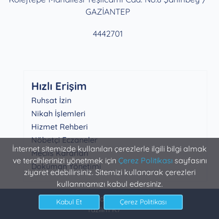
GAZİANTEP
4442701
Hızlı Erişim
Ruhsat İzin
Nikah İşlemleri
Hizmet Rehberi
Nöbetçi Eczaneler
İnternet sitemizde kullanılan çerezlerle ilgili bilgi almak
Meclis Kararları
ve tercihlerinizi yönetmek için
Çerez Politikası
sayfasını
Doküman Yönetimi
ziyaret edebilirsiniz. Sitemizi kullanarak çerezleri
kullanmamızı kabul edersiniz.
Şahinbey Belediyesi Bilgi İşlem
Yazılım K7