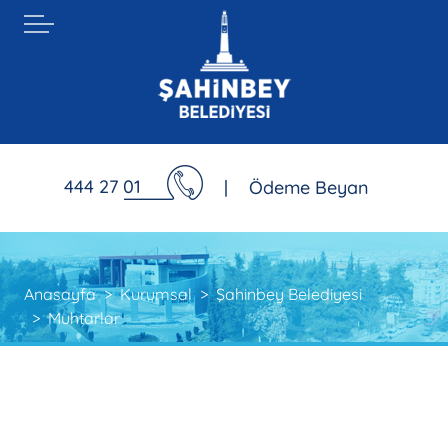
444 27 01
|
Ödeme Beyan
Anasayfa
Kurumsal
Şahinbey Belediyesi
Muhtarlar