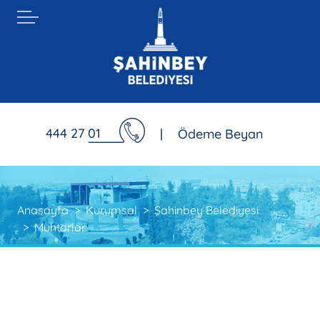
444 27 01
|
Ödeme Beyan
Anasayfa
Kurumsal
Şahinbey Belediyesi
Muhtarlar