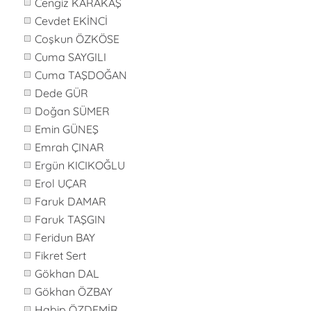
Cengiz KARAKAŞ
Cevdet EKİNCİ
Coşkun ÖZKÖSE
Cuma SAYGILI
Cuma TAŞDOĞAN
Dede GÜR
Doğan SÜMER
Emin GÜNEŞ
Emrah ÇINAR
Ergün KICIKOĞLU
Erol UÇAR
Faruk DAMAR
Faruk TAŞGIN
Feridun BAY
Fikret Sert
Gökhan DAL
Gökhan ÖZBAY
Habip ÖZDEMİR