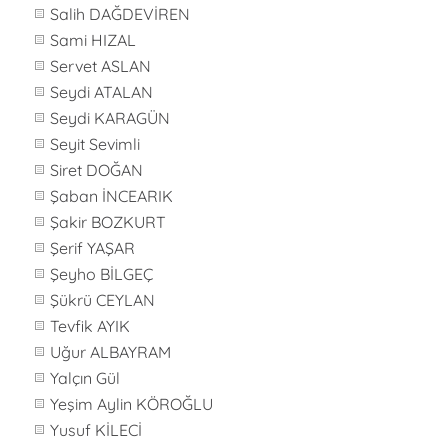
Salih DAĞDEVİREN
Sami HIZAL
Servet ASLAN
Seydi ATALAN
Seydi KARAGÜN
Seyit Sevimli
Siret DOĞAN
Şaban İNCEARIK
Şakir BOZKURT
Şerif YAŞAR
Şeyho BİLGEÇ
Şükrü CEYLAN
Tevfik AYIK
Uğur ALBAYRAM
Yalçın Gül
Yeşim Aylin KÖROĞLU
Yusuf KİLECİ