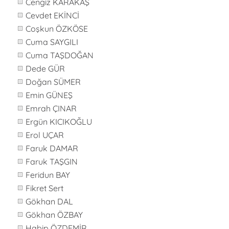
Cengiz KARAKAŞ
Cevdet EKİNCİ
Coşkun ÖZKÖSE
Cuma SAYGILI
Cuma TAŞDOĞAN
Dede GÜR
Doğan SÜMER
Emin GÜNEŞ
Emrah ÇINAR
Ergün KICIKOĞLU
Erol UÇAR
Faruk DAMAR
Faruk TAŞGIN
Feridun BAY
Fikret Sert
Gökhan DAL
Gökhan ÖZBAY
Habip ÖZDEMİR