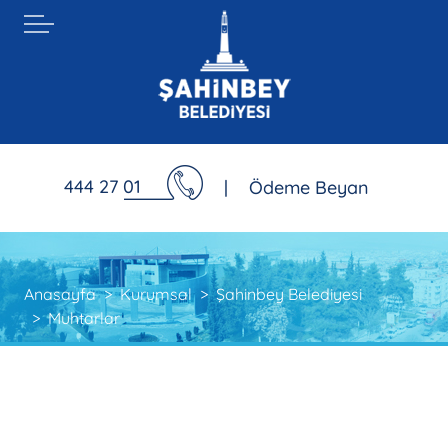
444 27 01
|
Ödeme Beyan
Anasayfa
Kurumsal
Şahinbey Belediyesi
Muhtarlar