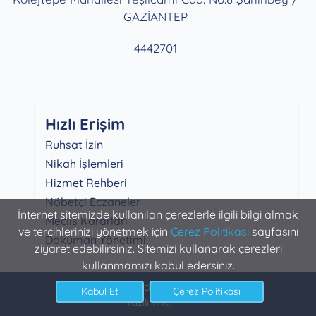
GAZİANTEP
4442701
Hızlı Erişim
Ruhsat İzin
Nikah İşlemleri
Hizmet Rehberi
Nöbetçi Eczaneler
İnternet sitemizde kullanılan çerezlerle ilgili bilgi almak
Meclis Kararları
ve tercihlerinizi yönetmek için
Çerez Politikası
sayfasını
Doküman Yönetimi
ziyaret edebilirsiniz. Sitemizi kullanarak çerezleri
kullanmamızı kabul edersiniz.
Şahinbey Belediyesi Bilgi İşlem
Yazılım K7