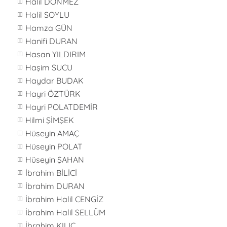
Halil DÖNMEZ
Halil SOYLU
Hamza GÜN
Hanifi DURAN
Hasan YILDIRIM
Haşim SUCU
Haydar BUDAK
Hayri ÖZTÜRK
Hayri POLATDEMİR
Hilmi ŞİMŞEK
Hüseyin AMAÇ
Hüseyin POLAT
Hüseyin ŞAHAN
İbrahim BİLİCİ
İbrahim DURAN
İbrahim Halil CENGİZ
İbrahim Halil SELLÜM
İbrahim KILIÇ