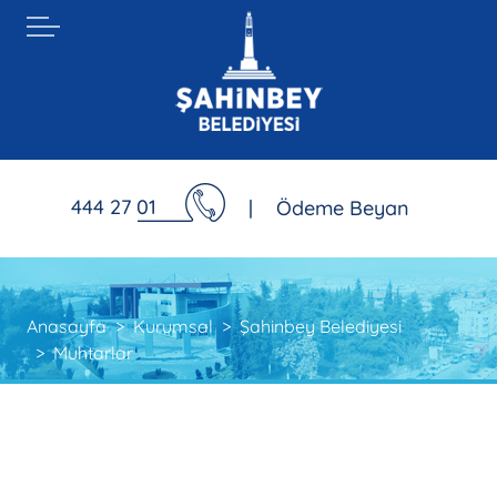
444 27 01
|
Ödeme Beyan
Anasayfa
Kurumsal
Şahinbey Belediyesi
Muhtarlar