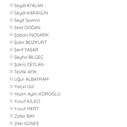
Seydi ATALAN
Seydi KARAGÜN
Seyit Sevimli
Siret DOĞAN
Şaban İNCEARIK
Şakir BOZKURT
Şerif YAŞAR
Şeyho BİLGEÇ
Şükrü CEYLAN
Tevfik AYIK
Uğur ALBAYRAM
Yalçın Gül
Yeşim Aylin KÖROĞLU
Yusuf KİLECİ
Yusuf MERT
Zafer BAY
Zeki GÜNEŞ