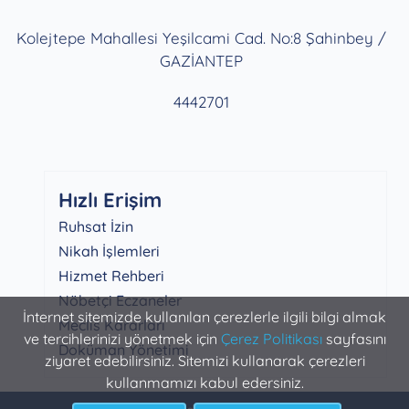
Kolejtepe Mahallesi Yeşilcami Cad. No:8 Şahinbey /
GAZİANTEP
4442701
Hızlı Erişim
Ruhsat İzin
Nikah İşlemleri
Hizmet Rehberi
Nöbetçi Eczaneler
İnternet sitemizde kullanılan çerezlerle ilgili bilgi almak
Meclis Kararları
ve tercihlerinizi yönetmek için
Çerez Politikası
sayfasını
Doküman Yönetimi
ziyaret edebilirsiniz. Sitemizi kullanarak çerezleri
kullanmamızı kabul edersiniz.