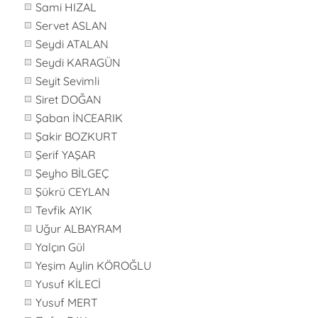
Sami HIZAL
Servet ASLAN
Seydi ATALAN
Seydi KARAGÜN
Seyit Sevimli
Siret DOĞAN
Şaban İNCEARIK
Şakir BOZKURT
Şerif YAŞAR
Şeyho BİLGEÇ
Şükrü CEYLAN
Tevfik AYIK
Uğur ALBAYRAM
Yalçın Gül
Yeşim Aylin KÖROĞLU
Yusuf KİLECİ
Yusuf MERT