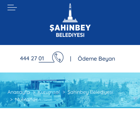
444 27 01
|
Ödeme Beyan
Anasayfa
Kurumsal
Şahinbey Belediyesi
Muhtarlar