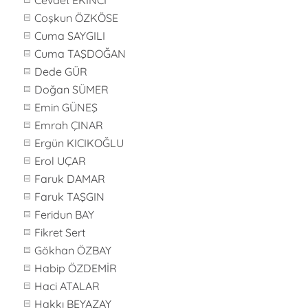
Cevdet EKİNCİ
Coşkun ÖZKÖSE
Cuma SAYGILI
Cuma TAŞDOĞAN
Dede GÜR
Doğan SÜMER
Emin GÜNEŞ
Emrah ÇINAR
Ergün KICIKOĞLU
Erol UÇAR
Faruk DAMAR
Faruk TAŞGIN
Feridun BAY
Fikret Sert
Gökhan ÖZBAY
Habip ÖZDEMİR
Haci ATALAR
Hakkı BEYAZAY