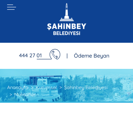
444 27 01
|
Ödeme Beyan
Anasayfa
Kurumsal
Şahinbey Belediyesi
Muhtarlar