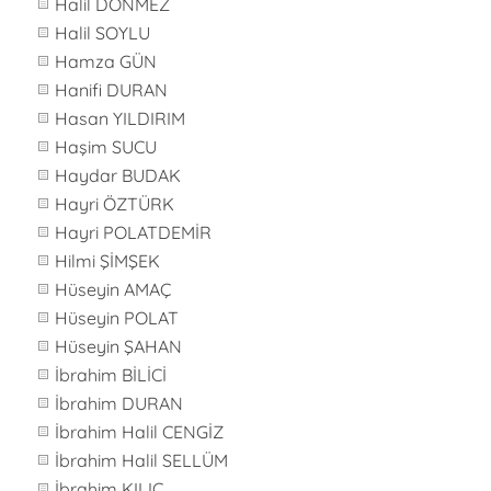
Halil DÖNMEZ
Halil SOYLU
Hamza GÜN
Hanifi DURAN
Hasan YILDIRIM
Haşim SUCU
Haydar BUDAK
Hayri ÖZTÜRK
Hayri POLATDEMİR
Hilmi ŞİMŞEK
Hüseyin AMAÇ
Hüseyin POLAT
Hüseyin ŞAHAN
İbrahim BİLİCİ
İbrahim DURAN
İbrahim Halil CENGİZ
İbrahim Halil SELLÜM
İbrahim KILIÇ