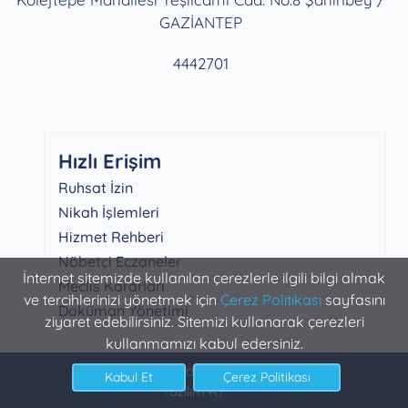
GAZİANTEP
4442701
Hızlı Erişim
Ruhsat İzin
Nikah İşlemleri
Hizmet Rehberi
Nöbetçi Eczaneler
İnternet sitemizde kullanılan çerezlerle ilgili bilgi almak
Meclis Kararları
ve tercihlerinizi yönetmek için
Çerez Politikası
sayfasını
Doküman Yönetimi
ziyaret edebilirsiniz. Sitemizi kullanarak çerezleri
kullanmamızı kabul edersiniz.
Şahinbey Belediyesi Bilgi İşlem
Yazılım K7