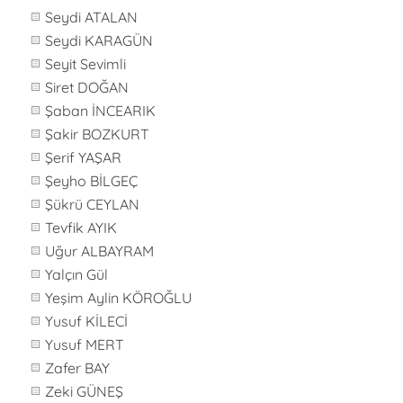
Seydi ATALAN
Seydi KARAGÜN
Seyit Sevimli
Siret DOĞAN
Şaban İNCEARIK
Şakir BOZKURT
Şerif YAŞAR
Şeyho BİLGEÇ
Şükrü CEYLAN
Tevfik AYIK
Uğur ALBAYRAM
Yalçın Gül
Yeşim Aylin KÖROĞLU
Yusuf KİLECİ
Yusuf MERT
Zafer BAY
Zeki GÜNEŞ