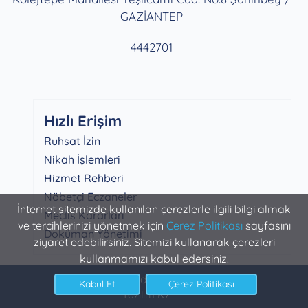
GAZİANTEP
4442701
Hızlı Erişim
Ruhsat İzin
Nikah İşlemleri
Hizmet Rehberi
Nöbetçi Eczaneler
İnternet sitemizde kullanılan çerezlerle ilgili bilgi almak
Meclis Kararları
ve tercihlerinizi yönetmek için
Çerez Politikası
sayfasını
Doküman Yönetimi
ziyaret edebilirsiniz. Sitemizi kullanarak çerezleri
kullanmamızı kabul edersiniz.
Şahinbey Belediyesi Bilgi İşlem
Yazılım K7