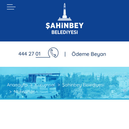
444 27 01
|
Ödeme Beyan
Anasayfa
Kurumsal
Şahinbey Belediyesi
Muhtarlar