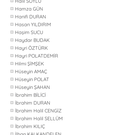
Halil SOYLU
Hamza GÜN
Hanifi DURAN
Hasan YILDIRIM
Haşim SUCU
Haydar BUDAK
Hayri ÖZTÜRK
Hayri POLATDEMİR
Hilmi ŞİMŞEK
Hüseyin AMAÇ
Hüseyin POLAT
Hüseyin ŞAHAN
İbrahim BİLİCİ
İbrahim DURAN
İbrahim Halil CENGİZ
İbrahim Halil SELLÜM
İbrahim KILIÇ
İlhan KALKANDELEN