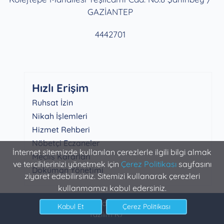
GAZİANTEP
4442701
Hızlı Erişim
Ruhsat İzin
Nikah İşlemleri
Hizmet Rehberi
Nöbetçi Eczaneler
İnternet sitemizde kullanılan çerezlerle ilgili bilgi almak
Meclis Kararları
ve tercihlerinizi yönetmek için
Çerez Politikası
sayfasını
Doküman Yönetimi
ziyaret edebilirsiniz. Sitemizi kullanarak çerezleri
kullanmamızı kabul edersiniz.
Şahinbey Belediyesi Bilgi İşlem
Yazılım K7