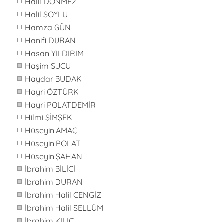
Halil DÖNMEZ
Halil SOYLU
Hamza GÜN
Hanifi DURAN
Hasan YILDIRIM
Haşim SUCU
Haydar BUDAK
Hayri ÖZTÜRK
Hayri POLATDEMİR
Hilmi ŞİMŞEK
Hüseyin AMAÇ
Hüseyin POLAT
Hüseyin ŞAHAN
İbrahim BİLİCİ
İbrahim DURAN
İbrahim Halil CENGİZ
İbrahim Halil SELLÜM
İbrahim KILIÇ