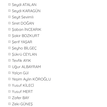
Seydi ATALAN
Seydi KARAGÜN
Seyit Sevimli
Siret DOĞAN
Şaban İNCEARIK
Şakir BOZKURT
Şerif YAŞAR
Şeyho BİLGEÇ
Şükrü CEYLAN
Tevfik AYIK
Uğur ALBAYRAM
Yalçın Gül
Yeşim Aylin KÖROĞLU
Yusuf KİLECİ
Yusuf MERT
Zafer BAY
Zeki GÜNEŞ