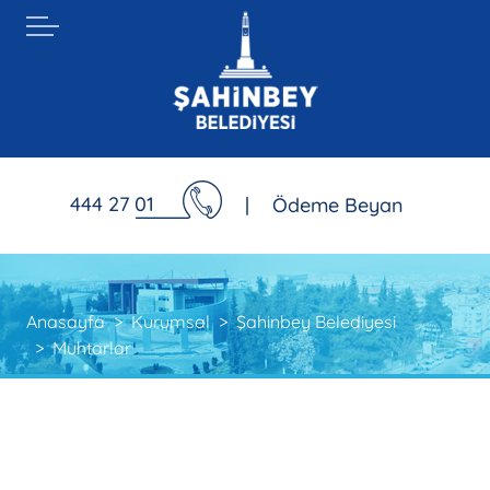
444 27 01
|
Ödeme Beyan
Anasayfa
Kurumsal
Şahinbey Belediyesi
Muhtarlar