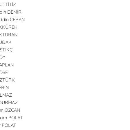
t TİTİZ
din DEMİR
ddin CERAN
AKKÜREK
AKTURAN
BUDAK
ISTIKÇI
GÖY
KAPLAN
KÖSE
ÖZTÜRK
SERİN
YILMAZ
 DURMAZ
an ÖZCAN
ram POLAT
r POLAT