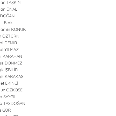
han TAŞKIN
han ÜNAL
l DOĞAN
nt Berk
yamin KONUK
er ÖZTÜRK
al DEMİR
al YILMAZ
il KARAHAN
giz DÖNMEZ
iz İŞBİLİR
giz KARAKAŞ
et EKİNCİ
kun ÖZKÖSE
 SAYGILI
a TAŞDOĞAN
e GÜR