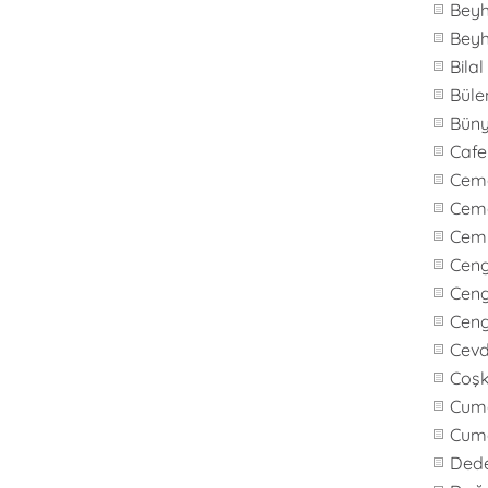
Bey
Bey
Bila
Büle
Bün
Caf
Cem
Cem
Cem
Cen
Ceng
Cen
Cevd
Coş
Cuma
Cum
Ded