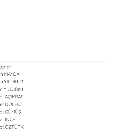
arlar
in MAYDA
in YILDIRIM
m YILDIRIM
et AÇIKBAŞ
et DÖLEK
et GÜMÜŞ
t İNCE
et ÖZTÜRK