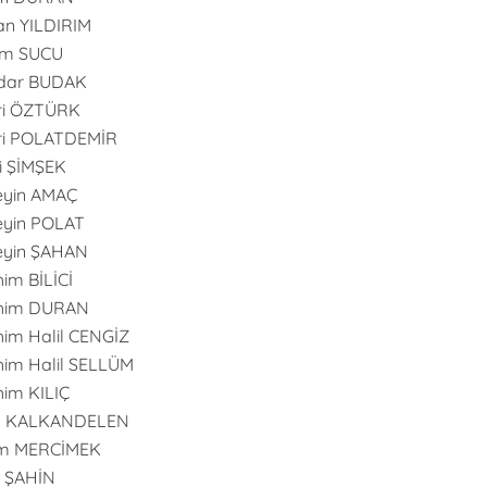
n YILDIRIM
im SUCU
dar BUDAK
ri ÖZTÜRK
ri POLATDEMİR
i ŞİMŞEK
eyin AMAÇ
yin POLAT
eyin ŞAHAN
him BİLİCİ
ahim DURAN
him Halil CENGİZ
him Halil SELLÜM
him KILIÇ
an KALKANDELEN
m MERCİMEK
n ŞAHİN