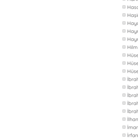
Hasa
Haş
Hay
Hay
Hay
Hilm
Hüs
Hüse
Hüs
İbra
İbr
İbra
İbra
İbra
İlh
İma
İrfa