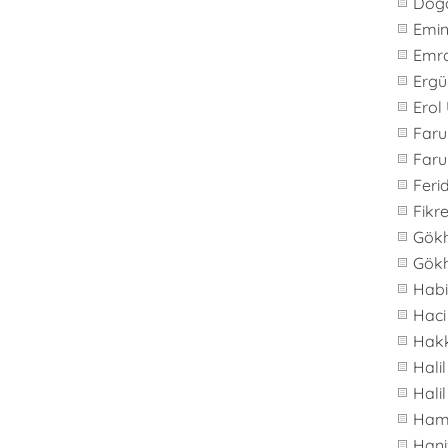
Doğ
Emi
Emr
Ergü
Erol
Far
Faru
Feri
Fikre
Gök
Gök
Hab
Haci
Hakk
Hali
Hali
Ham
Hani