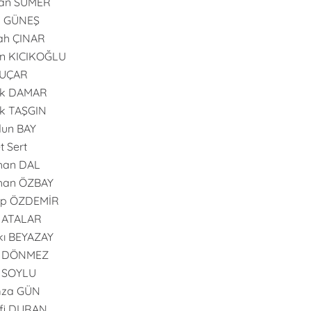
an SÜMER
n GÜNEŞ
ah ÇINAR
n KICIKOĞLU
 UÇAR
uk DAMAR
k TAŞGIN
dun BAY
t Sert
han DAL
han ÖZBAY
ip ÖZDEMİR
 ATALAR
ı BEYAZAY
l DÖNMEZ
l SOYLU
za GÜN
fi DURAN