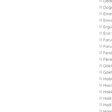
Ded
Doğ
Emi
Emr
Ergü
Erol
Far
Faru
Feri
Fikre
Gök
Gök
Hab
Haci
Hakk
Hali
Hali
Ham