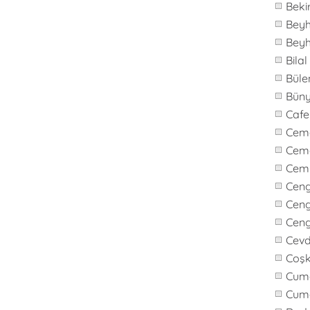
Beki
Bey
Bey
Bila
Büle
Bün
Caf
Cem
Cem
Cem
Cen
Ceng
Cen
Cevd
Coş
Cuma
Cum