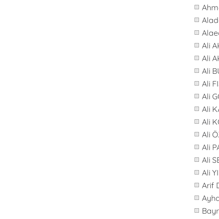
Ahme
Alad
Alae
Ali 
Ali 
Ali 
Ali F
Ali 
Ali 
Ali 
Ali 
Ali 
Ali 
Ali 
Arif
Ayh
Bay