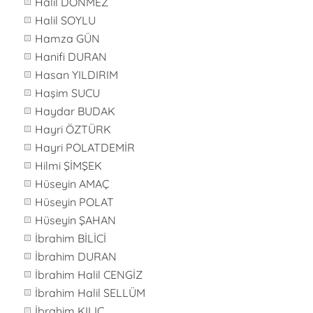
Halil DÖNMEZ
Halil SOYLU
Hamza GÜN
Hanifi DURAN
Hasan YILDIRIM
Haşim SUCU
Haydar BUDAK
Hayri ÖZTÜRK
Hayri POLATDEMİR
Hilmi ŞİMŞEK
Hüseyin AMAÇ
Hüseyin POLAT
Hüseyin ŞAHAN
İbrahim BİLİCİ
İbrahim DURAN
İbrahim Halil CENGİZ
İbrahim Halil SELLÜM
İbrahim KILIÇ