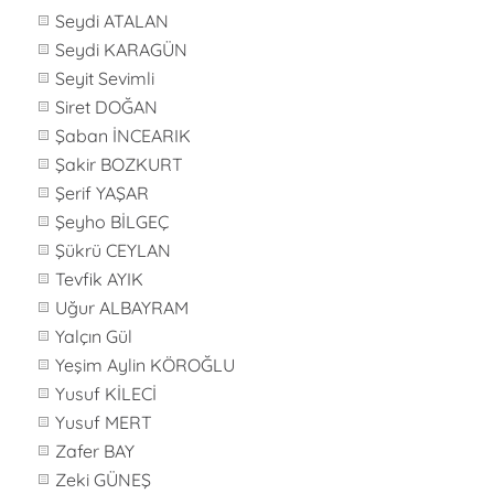
Seydi ATALAN
Seydi KARAGÜN
Seyit Sevimli
Siret DOĞAN
Şaban İNCEARIK
Şakir BOZKURT
Şerif YAŞAR
Şeyho BİLGEÇ
Şükrü CEYLAN
Tevfik AYIK
Uğur ALBAYRAM
Yalçın Gül
Yeşim Aylin KÖROĞLU
Yusuf KİLECİ
Yusuf MERT
Zafer BAY
Zeki GÜNEŞ