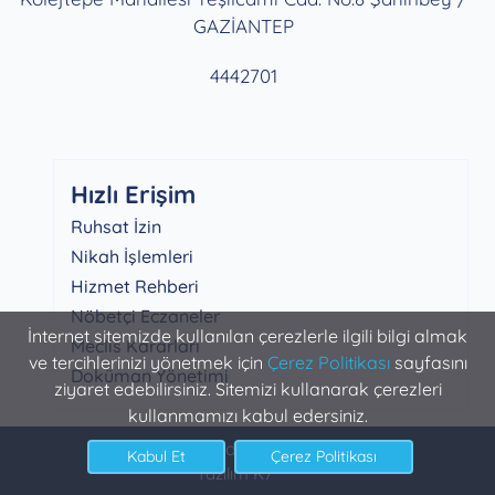
GAZİANTEP
4442701
Hızlı Erişim
Ruhsat İzin
Nikah İşlemleri
Hizmet Rehberi
Nöbetçi Eczaneler
İnternet sitemizde kullanılan çerezlerle ilgili bilgi almak
Meclis Kararları
ve tercihlerinizi yönetmek için
Çerez Politikası
sayfasını
Doküman Yönetimi
ziyaret edebilirsiniz. Sitemizi kullanarak çerezleri
kullanmamızı kabul edersiniz.
Şahinbey Belediyesi Bilgi İşlem
Yazılım K7