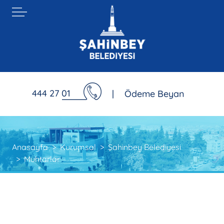
444 27 01
|
Ödeme Beyan
Anasayfa
Kurumsal
Şahinbey Belediyesi
Muhtarlar