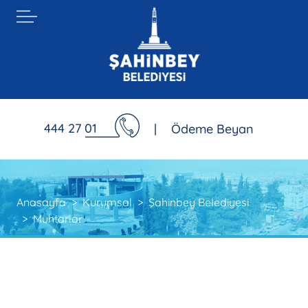
444 27 01
|
Ödeme Beyan
Anasayfa
Kurumsal
Şahinbey Belediyesi
Muhtarlar