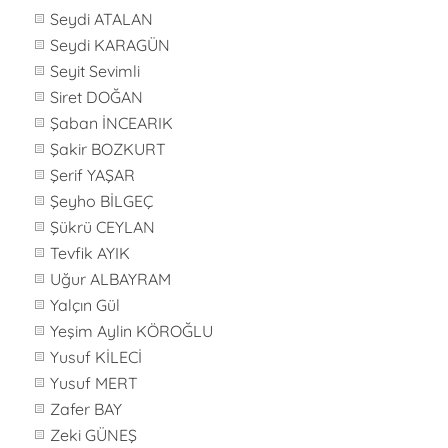
Seydi ATALAN
Seydi KARAGÜN
Seyit Sevimli
Siret DOĞAN
Şaban İNCEARIK
Şakir BOZKURT
Şerif YAŞAR
Şeyho BİLGEÇ
Şükrü CEYLAN
Tevfik AYIK
Uğur ALBAYRAM
Yalçın Gül
Yeşim Aylin KÖROĞLU
Yusuf KİLECİ
Yusuf MERT
Zafer BAY
Zeki GÜNEŞ