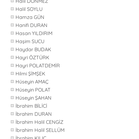
Halil DÖNMEZ
Halil SOYLU
Hamza GÜN
Hanifi DURAN
Hasan YILDIRIM
Haşim SUCU
Haydar BUDAK
Hayri ÖZTÜRK
Hayri POLATDEMİR
Hilmi ŞİMŞEK
Hüseyin AMAÇ
Hüseyin POLAT
Hüseyin ŞAHAN
İbrahim BİLİCİ
İbrahim DURAN
İbrahim Halil CENGİZ
İbrahim Halil SELLÜM
İbrahim KILIÇ