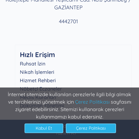
GAZİANTEP
4442701
Hızlı Erişim
Ruhsat İzin
Nikah İşlemleri
Hizmet Rehberi
Nöbetçi Eczaneler
İnternet sitemizde kullanılan çerezlerle ilgili bilgi almak
Meclis Kararları
ve tercihlerinizi yönetmek için
Çerez Politikası
sayfasını
Doküman Yönetimi
ziyaret edebilirsiniz. Sitemizi kullanarak çerezleri
kullanmamızı kabul edersiniz.
Şahinbey Belediyesi Bilgi İşlem
Yazılım K7