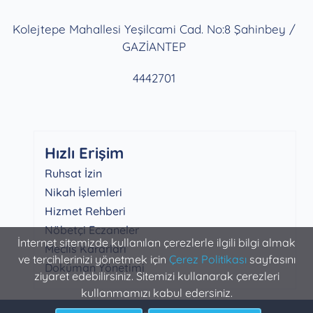
Kolejtepe Mahallesi Yeşilcami Cad. No:8 Şahinbey /
GAZİANTEP
4442701
Hızlı Erişim
Ruhsat İzin
Nikah İşlemleri
Hizmet Rehberi
Nöbetçi Eczaneler
İnternet sitemizde kullanılan çerezlerle ilgili bilgi almak
Meclis Kararları
ve tercihlerinizi yönetmek için
Çerez Politikası
sayfasını
Doküman Yönetimi
ziyaret edebilirsiniz. Sitemizi kullanarak çerezleri
kullanmamızı kabul edersiniz.