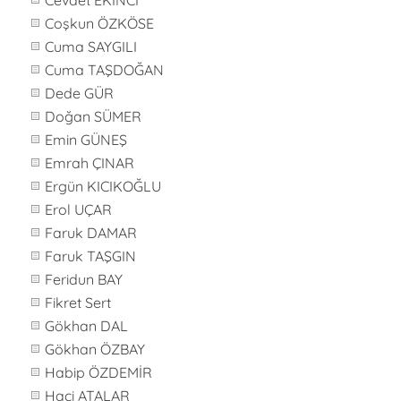
Cevdet EKİNCİ
Coşkun ÖZKÖSE
Cuma SAYGILI
Cuma TAŞDOĞAN
Dede GÜR
Doğan SÜMER
Emin GÜNEŞ
Emrah ÇINAR
Ergün KICIKOĞLU
Erol UÇAR
Faruk DAMAR
Faruk TAŞGIN
Feridun BAY
Fikret Sert
Gökhan DAL
Gökhan ÖZBAY
Habip ÖZDEMİR
Haci ATALAR