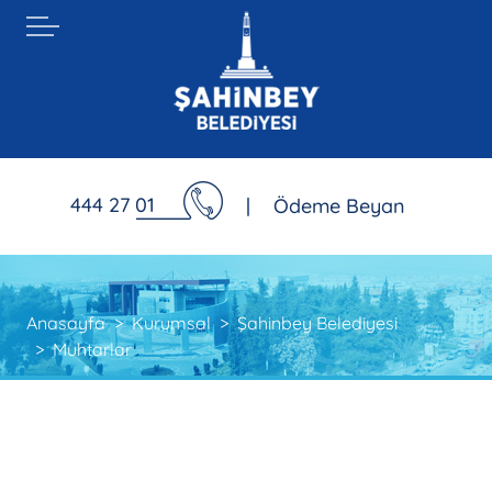
444 27 01
|
Ödeme Beyan
Anasayfa
Kurumsal
Şahinbey Belediyesi
Muhtarlar