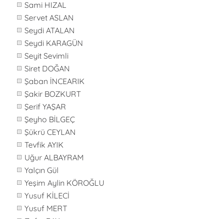
Sami HIZAL
Servet ASLAN
Seydi ATALAN
Seydi KARAGÜN
Seyit Sevimli
Siret DOĞAN
Şaban İNCEARIK
Şakir BOZKURT
Şerif YAŞAR
Şeyho BİLGEÇ
Şükrü CEYLAN
Tevfik AYIK
Uğur ALBAYRAM
Yalçın Gül
Yeşim Aylin KÖROĞLU
Yusuf KİLECİ
Yusuf MERT