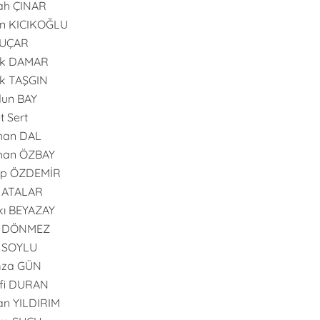
ah ÇINAR
n KICIKOĞLU
 UÇAR
uk DAMAR
k TAŞGIN
dun BAY
t Sert
han DAL
han ÖZBAY
ip ÖZDEMİR
 ATALAR
ı BEYAZAY
l DÖNMEZ
l SOYLU
za GÜN
fi DURAN
n YILDIRIM