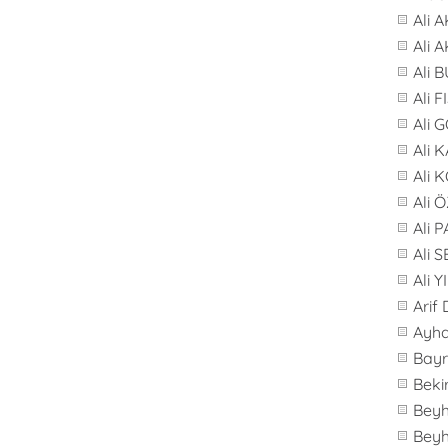
Ali 
Ali 
Ali 
Ali F
Ali 
Ali 
Ali 
Ali 
Ali 
Ali 
Ali 
Arif
Ayh
Bay
Beki
Bey
Bey