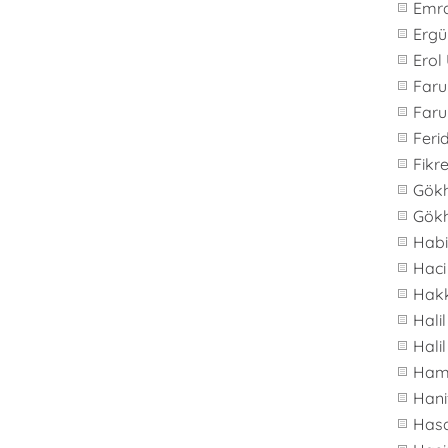
Emr
Ergü
Erol
Far
Faru
Feri
Fikre
Gök
Gök
Hab
Haci
Hakk
Hali
Hali
Ham
Hani
Hasa