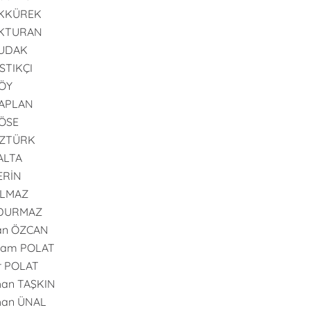
AKKÜREK
AKTURAN
BUDAK
ISTIKÇI
GÖY
KAPLAN
KÖSE
ÖZTÜRK
PALTA
SERİN
YILMAZ
 DURMAZ
an ÖZCAN
ram POLAT
r POLAT
han TAŞKIN
han ÜNAL