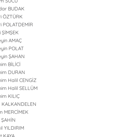
im SUCU
dar BUDAK
ri ÖZTÜRK
ri POLATDEMİR
i ŞİMŞEK
eyin AMAÇ
yin POLAT
eyin ŞAHAN
him BİLİCİ
ahim DURAN
him Halil CENGİZ
him Halil SELLÜM
him KILIÇ
an KALKANDELEN
m MERCİMEK
n ŞAHİN
il YILDIRIM
t KAYA