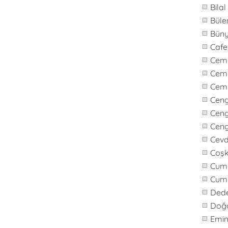
Bila
Büle
Bün
Caf
Cem
Cem
Cem
Cen
Ceng
Cen
Cevd
Coş
Cuma
Cum
Ded
Doğ
Emi