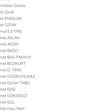
 Hakan Güneş
l Çevik
al ERASLAN
al ÖZPAY
mut İLETMİŞ
met ASLAN
met AYDIN
met BAĞCI
met Baki PAKHUY
met BOZKURT
et D. TEKE
met DOĞRUYILMAZ
met Duran TABO
met EŞGİ
met GÖKDENİZ
met GÜL
et Hacı Mert