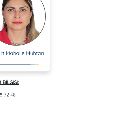
urt Mahalle Muhtarı
 BİLGİSİ:
8 72 48