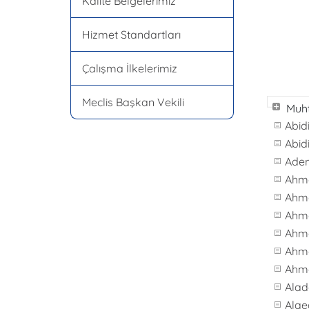
Kalite Belgelerimiz
Hizmet Standartları
Çalışma İlkelerimiz
Meclis Başkan Vekili
Muht
Abid
Abid
Ade
Ahm
Ahm
Ahm
Ahme
Ahm
Ahme
Alad
Alae