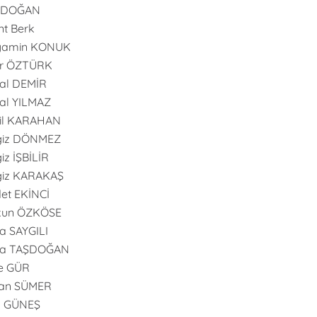
l DOĞAN
nt Berk
yamin KONUK
er ÖZTÜRK
al DEMİR
al YILMAZ
il KARAHAN
giz DÖNMEZ
iz İŞBİLİR
giz KARAKAŞ
et EKİNCİ
kun ÖZKÖSE
 SAYGILI
a TAŞDOĞAN
e GÜR
an SÜMER
n GÜNEŞ