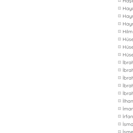
Haş
Hay
Hay
Hay
Hilm
Hüs
Hüse
Hüs
İbra
İbr
İbra
İbra
İbra
İlh
İma
İrfa
İsma
İsme