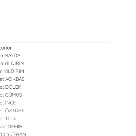
arlar
in MAYDA
in YILDIRIM
m YILDIRIM
et AÇIKBAŞ
et DÖLEK
et GÜMÜŞ
t İNCE
et ÖZTÜRK
t TİTİZ
din DEMİR
ddin CERAN