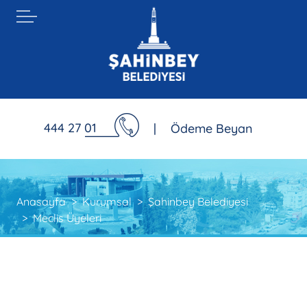
444 27 01
|
Ödeme Beyan
Anasayfa
Kurumsal
Şahinbey Belediyesi
Meclis Üyeleri