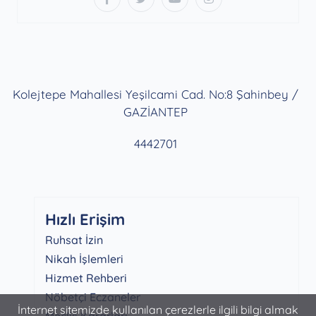
Kolejtepe Mahallesi Yeşilcami Cad. No:8 Şahinbey /
GAZİANTEP
4442701
Hızlı Erişim
Ruhsat İzin
Nikah İşlemleri
Hizmet Rehberi
Nöbetçi Eczaneler
İnternet sitemizde kullanılan çerezlerle ilgili bilgi almak