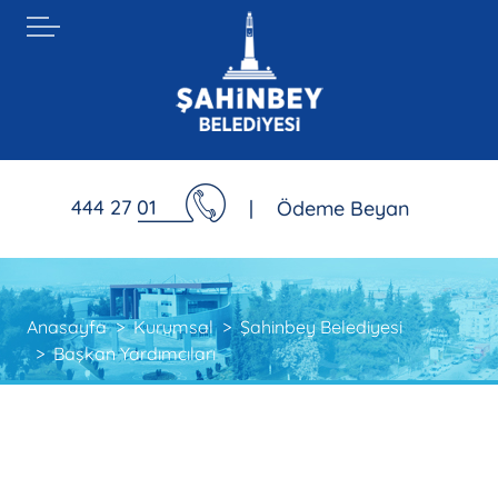
444 27 01
|
Ödeme Beyan
Anasayfa
Kurumsal
Şahinbey Belediyesi
Başkan Yardımcıları