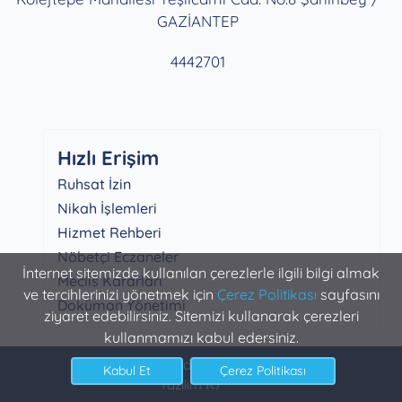
GAZİANTEP
4442701
Hızlı Erişim
Ruhsat İzin
Nikah İşlemleri
Hizmet Rehberi
Nöbetçi Eczaneler
İnternet sitemizde kullanılan çerezlerle ilgili bilgi almak
Meclis Kararları
ve tercihlerinizi yönetmek için
Çerez Politikası
sayfasını
Doküman Yönetimi
ziyaret edebilirsiniz. Sitemizi kullanarak çerezleri
kullanmamızı kabul edersiniz.
Şahinbey Belediyesi Bilgi İşlem
Yazılım K7