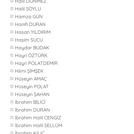
Halil DÖNMEZ
Halil SOYLU
Hamza GÜN
Hanifi DURAN
Hasan YILDIRIM
Haşim SUCU
Haydar BUDAK
Hayri ÖZTÜRK
Hayri POLATDEMİR
Hilmi ŞİMŞEK
Hüseyin AMAÇ
Hüseyin POLAT
Hüseyin ŞAHAN
İbrahim BİLİCİ
İbrahim DURAN
İbrahim Halil CENGİZ
İbrahim Halil SELLÜM
İbrahim KILIÇ