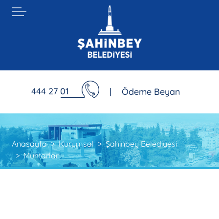
444 27 01
|
Ödeme Beyan
Anasayfa
Kurumsal
Şahinbey Belediyesi
Muhtarlar