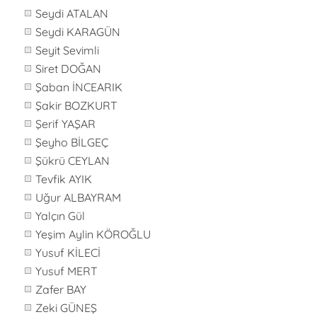
Seydi ATALAN
Seydi KARAGÜN
Seyit Sevimli
Siret DOĞAN
Şaban İNCEARIK
Şakir BOZKURT
Şerif YAŞAR
Şeyho BİLGEÇ
Şükrü CEYLAN
Tevfik AYIK
Uğur ALBAYRAM
Yalçın Gül
Yeşim Aylin KÖROĞLU
Yusuf KİLECİ
Yusuf MERT
Zafer BAY
Zeki GÜNEŞ