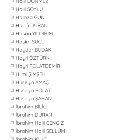
Halil DÖNMEZ
Halil SOYLU
Hamza GÜN
Hanifi DURAN
Hasan YILDIRIM
Haşim SUCU
Haydar BUDAK
Hayri ÖZTÜRK
Hayri POLATDEMİR
Hilmi ŞİMŞEK
Hüseyin AMAÇ
Hüseyin POLAT
Hüseyin ŞAHAN
İbrahim BİLİCİ
İbrahim DURAN
İbrahim Halil CENGİZ
İbrahim Halil SELLÜM
İbrahim KILIÇ