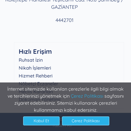
GAZİANTEP
4442701
Hızlı Erişim
Ruhsat İzin
Nikah İşlemleri
Hizmet Rehberi
Nöbetçi Eczaneler
İnternet sitemizde kullanılan çerezlerle ilgili bilgi almak
Meclis Kararları
ve tercihlerinizi yönetmek için
Çerez Politikası
sayfasını
Doküman Yönetimi
ziyaret edebilirsiniz. Sitemizi kullanarak çerezleri
kullanmamızı kabul edersiniz.
Şahinbey Belediyesi Bilgi İşlem
Yazılım K7