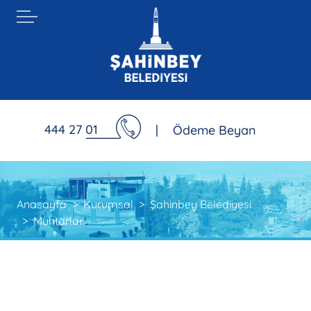
444 27 01
|
Ödeme Beyan
Anasayfa
Kurumsal
Şahinbey Belediyesi
Muhtarlar