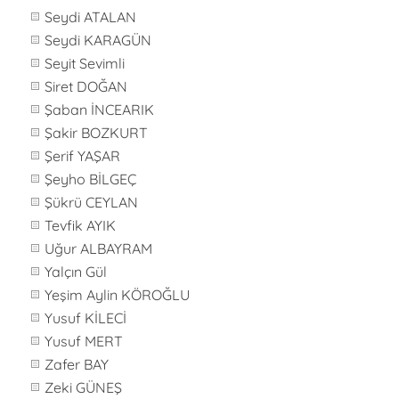
Seydi ATALAN
Seydi KARAGÜN
Seyit Sevimli
Siret DOĞAN
Şaban İNCEARIK
Şakir BOZKURT
Şerif YAŞAR
Şeyho BİLGEÇ
Şükrü CEYLAN
Tevfik AYIK
Uğur ALBAYRAM
Yalçın Gül
Yeşim Aylin KÖROĞLU
Yusuf KİLECİ
Yusuf MERT
Zafer BAY
Zeki GÜNEŞ