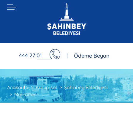
444 27 01
|
Ödeme Beyan
Anasayfa
Kurumsal
Şahinbey Belediyesi
Muhtarlar