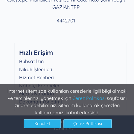
GAZİANTEP
4442701
Hızlı Erişim
Ruhsat İzin
Nikah İşlemleri
Hizmet Rehberi
Nöbetçi Eczaneler
İnternet sitemizde kullanılan çerezlerle ilgili bilgi almak
Meclis Kararları
ve tercihlerinizi yönetmek için
Çerez Politikası
sayfasını
Doküman Yönetimi
ziyaret edebilirsiniz. Sitemizi kullanarak çerezleri
kullanmamızı kabul edersiniz.
Şahinbey Belediyesi Bilgi İşlem
Yazılım K7