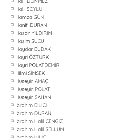
Halil DÖNMEZ
Halil SOYLU
Hamza GÜN
Hanifi DURAN
Hasan YILDIRIM
Haşim SUCU
Haydar BUDAK
Hayri ÖZTÜRK
Hayri POLATDEMİR
Hilmi ŞİMŞEK
Hüseyin AMAÇ
Hüseyin POLAT
Hüseyin ŞAHAN
İbrahim BİLİCİ
İbrahim DURAN
İbrahim Halil CENGİZ
İbrahim Halil SELLÜM
İbrahim KILIÇ