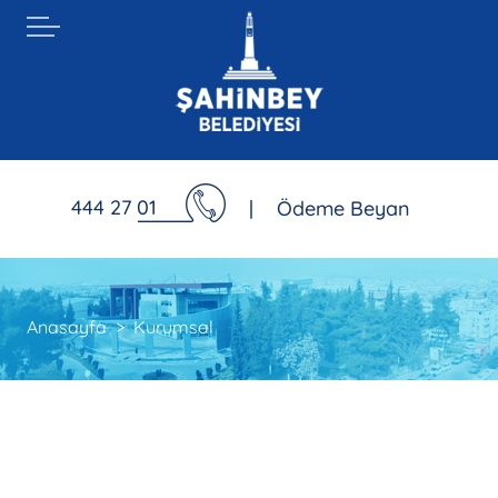
444 27 01
|
Ödeme Beyan
Anasayfa
Kurumsal