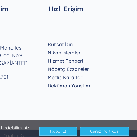
şim
Hızlı Erişim
Ruhsat İzin
 Mahallesi
Nikah İşlemleri
 Cad. No:8
Hizmet Rehberi
 GAZİANTEP
Nöbetçi Eczaneler
2701
Meclis Kararları
Doküman Yönetimi
 edebilirsiniz.
Yazılım K7