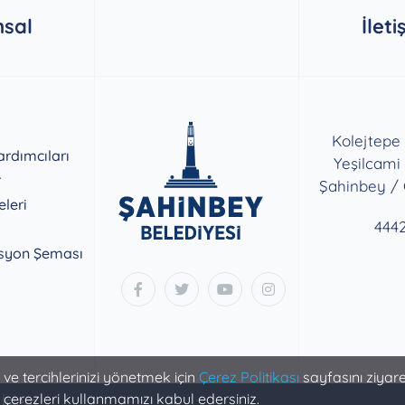
sal
İleti
Kolejtepe
rdımcıları
Yeşilcami
r
Şahinbey /
eleri
444
syon Şeması
k ve tercihlerinizi yönetmek için
Çerez Politikası
sayfasını ziyaret
 çerezleri kullanmamızı kabul edersiniz.
 İşlem