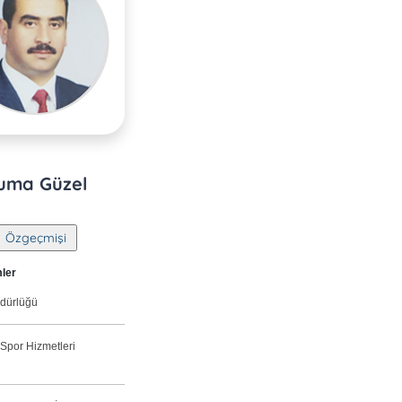
uma Güzel
mler
üdürlüğü
 Spor Hizmetleri