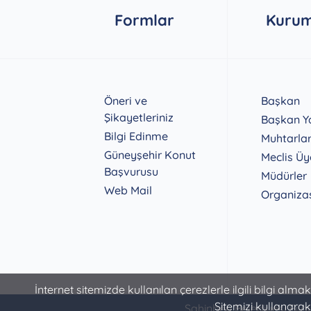
Formlar
Kurum
Öneri ve
Başkan
Şikayetleriniz
Başkan Ya
Bilgi Edinme
Muhtarla
Güneyşehir Konut
Meclis Üy
Başvurusu
Müdürler
Web Mail
Organiza
İnternet sitemizde kullanılan çerezlerle ilgili bilgi alma
Sitemizi kullanarak
Şahinbey Belediyesi Bilgi