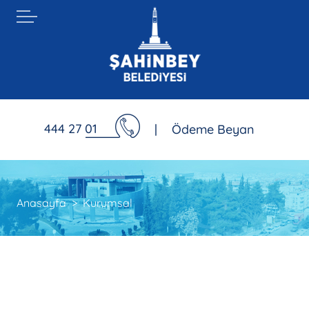
444 27 01
|
Ödeme Beyan
Anasayfa
Kurumsal