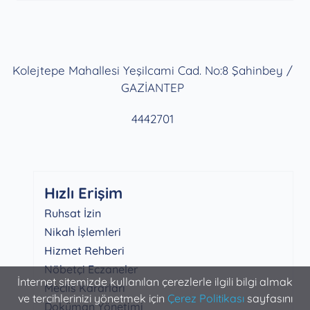
Kolejtepe Mahallesi Yeşilcami Cad. No:8 Şahinbey /
GAZİANTEP
4442701
Hızlı Erişim
Ruhsat İzin
Nikah İşlemleri
Hizmet Rehberi
Nöbetçi Eczaneler
İnternet sitemizde kullanılan çerezlerle ilgili bilgi almak
Meclis Kararları
ve tercihlerinizi yönetmek için
Çerez Politikası
sayfasını
Doküman Yönetimi