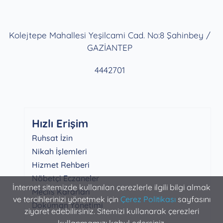
Kolejtepe Mahallesi Yeşilcami Cad. No:8 Şahinbey /
GAZİANTEP
4442701
Hızlı Erişim
Ruhsat İzin
Nikah İşlemleri
Hizmet Rehberi
Nöbetçi Eczaneler
İnternet sitemizde kullanılan çerezlerle ilgili bilgi almak
Meclis Kararları
ve tercihlerinizi yönetmek için
Çerez Politikası
sayfasını
Doküman Yönetimi
ziyaret edebilirsiniz. Sitemizi kullanarak çerezleri