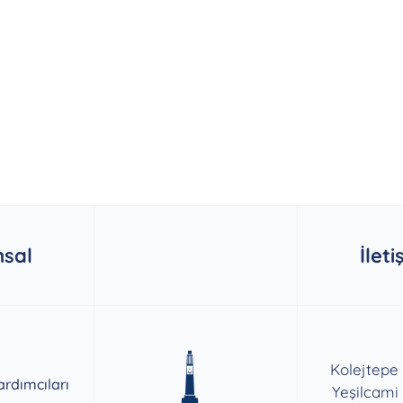
sal
İleti
Kolejtepe
rdımcıları
Yeşilcami