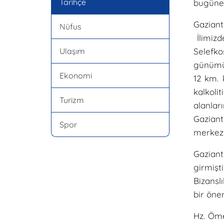
Tarihçe
bugüne 
Gazian
Nüfus
İlimizde
Ulaşım
Selefko
günümüz
Ekonomi
12 km. 
kalkol
Turizm
alanlar
Gaziante
Spor
merkezi
Gaziant
girmişt
Bizansl
bir öne
Hz. Öme