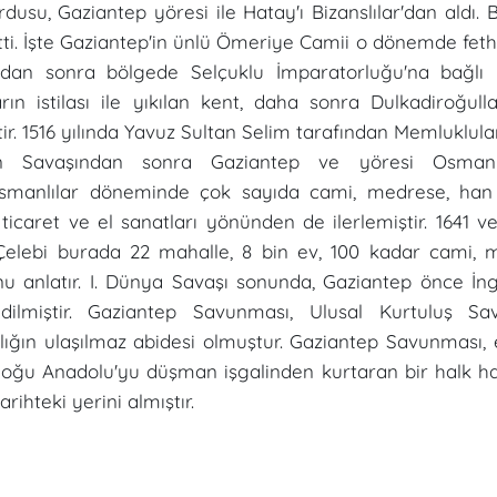
rdusu, Gaziantep yöresi ile Hatay'ı Bizanslılar'dan aldı.
tti. İşte Gaziantep'in ünlü Ömeriye Camii o dönemde fethi
dan sonra bölgede Selçuklu İmparatorluğu'na bağlı b
rın istilası ile yıkılan kent, daha sonra Dulkadiroğulla
ir. 1516 yılında Yavuz Sultan Selim tarafından Memluklular
 Savaşından sonra Gaziantep ve yöresi Osmanlı
Osmanlılar döneminde çok sayıda cami, medrese, ha
 ticaret ve el sanatları yönünden de ilerlemiştir. 1641 v
Çelebi burada 22 mahalle, 8 bin ev, 100 kadar cami,
u anlatır. I. Dünya Savaşı sonunda, Gaziantep önce İng
edilmiştir. Gaziantep Savunması, Ulusal Kurtuluş Sav
lığın ulaşılmaz abidesi olmuştur. Gaziantep Savunması,
ğu Anadolu'yu düşman işgalinden kurtaran bir halk hareke
arihteki yerini almıştır.