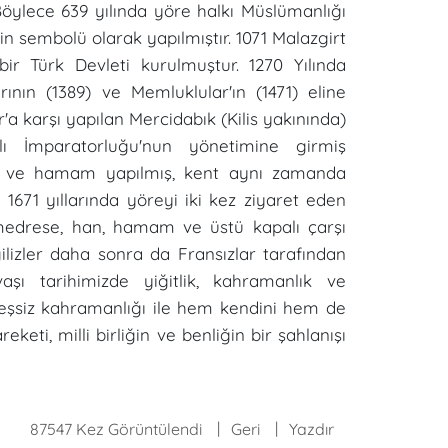
 Böylece 639 yılında yöre halkı Müslümanlığı
n sembolü olarak yapılmıştır. 1071 Malazgirt
ir Türk Devleti kurulmuştur. 1270 Yılında
rının (1389) ve Memluklular'ın (1471) eline
'a karşı yapılan Mercidabık (Kilis yakınında)
 İmparatorluğu'nun yönetimine girmiş
n ve hamam yapılmış, kent aynı zamanda
e 1671 yıllarında yöreyi iki kez ziyaret eden
 medrese, han, hamam ve üstü kapalı çarşı
ilizler daha sonra da Fransızlar tarafından
aşı tarihimizde yiğitlik, kahramanlık ve
 eşsiz kahramanlığı ile hem kendini hem de
ti, milli birliğin ve benliğin bir şahlanışı
87547 Kez Görüntülendi
Geri
Yazdır