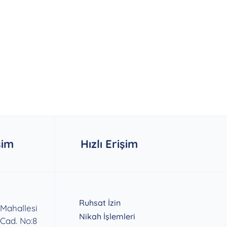
şim
Hızlı Erişim
Ruhsat İzin
 Mahallesi
Nikah İşlemleri
 Cad. No:8