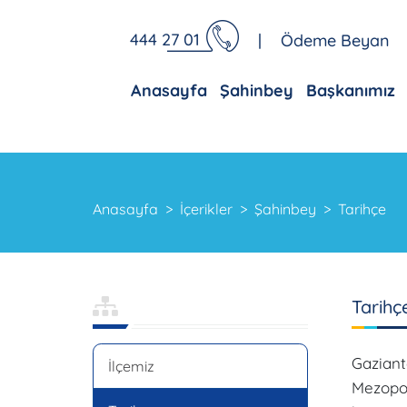
444 27 01
|
Ödeme Beyan
Anasayfa
Şahinbey
Başkanımız
Anasayfa
İçerikler
Şahinbey
Tarihçe
Tarihç
Gazian
İlçemiz
Mezopot