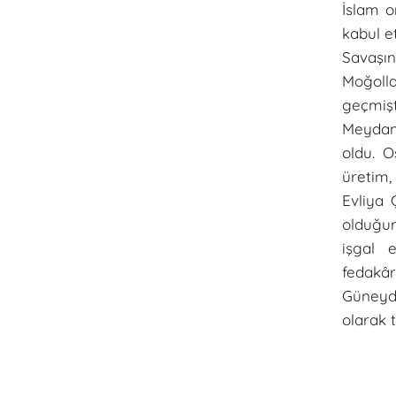
İslam o
kabul e
Savaşın
Moğolla
geçmişt
Meydan
oldu. 
üretim,
Evliya 
olduğun
işgal 
fedakâr
Güneydo
olarak t