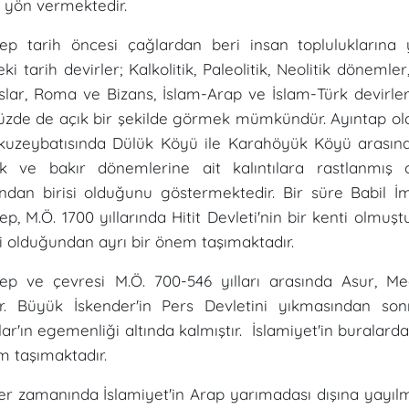
yön vermektedir.
tep tarih öncesi çağlardan beri insan topluluklarına
ki tarih devirler; Kalkolitik, Paleolitik, Neolitik dönemle
slar, Roma ve Bizans, İslam-Arap ve İslam-Türk devirleri 
de de açık bir şekilde görmek mümkündür. Ayıntap olar
kuzeybatısında Dülük Köyü ile Karahöyük Köyü arasındad
itik ve bakır dönemlerine ait kalıntılara rastlanmış
ından birisi olduğunu göstermektedir. Bir süre Babil 
p, M.Ö. 1700 yıllarında Hitit Devleti'nin bir kenti olmuştu
 olduğundan ayrı bir önem taşımaktadır.
ep ve çevresi M.Ö. 700-546 yılları arasında Asur, M
ir. Büyük İskender'in Pers Devletini yıkmasından son
ılar'ın egemenliği altında kalmıştır. İslamiyet'in buralard
m taşımaktadır.
r zamanında İslamiyet'in Arap yarımadası dışına yayılm