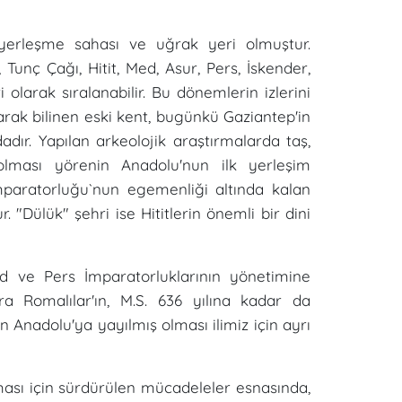
 yerleşme sahası ve uğrak yeri olmuştur.
r, Tunç Çağı, Hitit, Med, Asur, Pers, İskender,
olarak sıralanabilir. Bu dönemlerin izlerini
ak bilinen eski kent, bugünkü Gaziantep'in
ır. Yapılan arkeolojik araştırmalarda taş,
 olması yörenin Anadolu'nun ilk yerleşim
İmparatorluğu`nun egemenliği altında kalan
r. "Dülük" şehri ise Hititlerin önemli bir dini
ed ve Pers İmparatorluklarının yönetimine
ra Romalılar'ın, M.S. 636 yılına kadar da
an Anadolu'ya yayılmış olması ilimiz için ayrı
ası için sürdürülen mücadeleler esnasında,