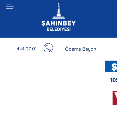
444 27 01
|
Ödeme Beyan