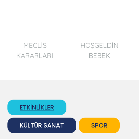
MECLİS
HOŞGELDİN
KARARLARI
BEBEK
ETKİNLİKLER
KÜLTÜR SANAT
SPOR