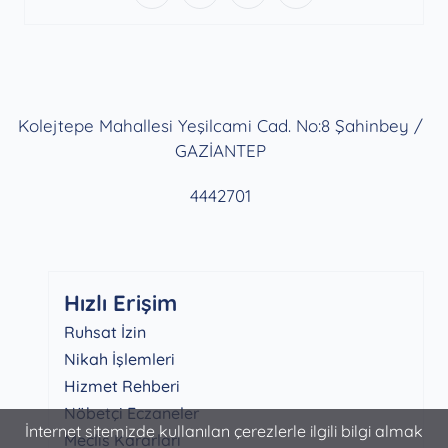
Kolejtepe Mahallesi Yeşilcami Cad. No:8 Şahinbey /
GAZİANTEP
4442701
Hızlı Erişim
Ruhsat İzin
Nikah İşlemleri
Hizmet Rehberi
Nöbetçi Eczaneler
İnternet sitemizde kullanılan çerezlerle ilgili bilgi almak
Meclis Kararları