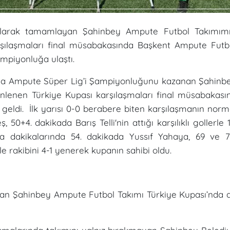
olarak tamamlayan Şahinbey Ampute Futbol Takımımı
rşılaşmaları final müsabakasında Başkent Ampute Futb
mpiyonluğa ulaştı.
ında Ampute Süper Lig’i Şampiyonluğunu kazanan Şahinb
nlenen Türkiye Kupası karşılaşmaları final müsabakası
eldi. İlk yarısı 0-0 berabere biten karşılaşmanın norm
50+4. dakikada Barış Telli'nin attığı karşılıklı gollerle 1
a dakikalarında 54. dakikada Yussıf Yahaya, 69 ve 7
 rakibini 4-1 yenerek kupanın sahibi oldu.
lan Şahinbey Ampute Futbol Takımı Türkiye Kupası’nda 