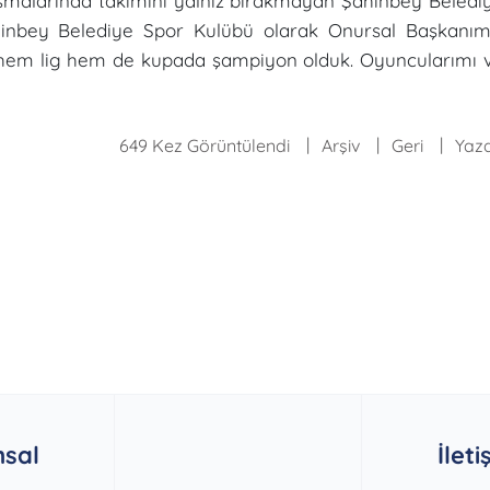
aşmalarında takımını yalnız bırakmayan Şahinbey Beledi
inbey Belediye Spor Kulübü olarak Onursal Başkanım
 hem lig hem de kupada şampiyon olduk. Oyuncularımı 
649 Kez Görüntülendi
Arşiv
Geri
Yazd
sal
İleti