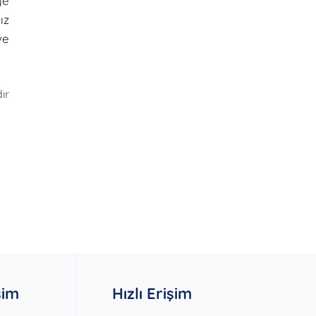
ye
ız
ve
ır
şim
Hızlı Erişim