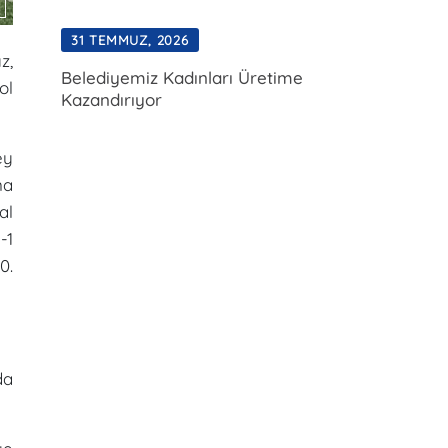
31 TEMMUZ, 2026
z,
Belediyemiz Kadınları Üretime
ol
Kazandırıyor
ey
na
al
-1
0.
da