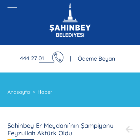
444 27 01
|
Ödeme Beyan
Anasayfa
Haber
Şahinbey Er Meydanı´nın Şampiyonu
Feyzullah Aktürk Oldu