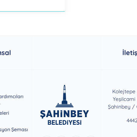
sal
İleti
Kolejtepe
rdımcıları
Yeşilcami
r
Şahinbey /
eleri
444
syon Şeması