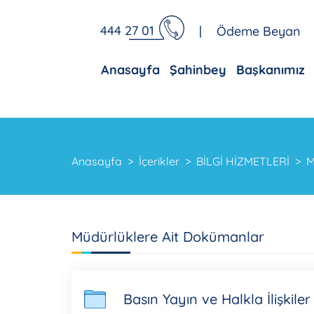
444 27 01
|
Ödeme Beyan
Anasayfa
Şahinbey
Başkanımız
Anasayfa
İçerikler
BİLGİ HİZMETLERİ
M
Müdürlüklere Ait Dokümanlar
Basın Yayın ve Halkla İlişkil