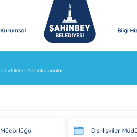
Kurumsal
Bilgi H
üdürlüklere Ait Dokümanlar
er Müdürlüğü
Dış İlişkiler Mü