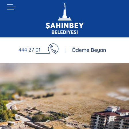
444 27 01
|
Ödeme Beyan