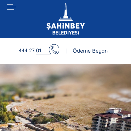
444 27 01
|
Ödeme Beyan