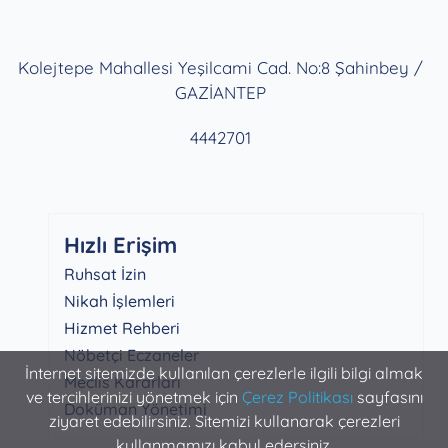
Kolejtepe Mahallesi Yeşilcami Cad. No:8 Şahinbey /
GAZİANTEP
4442701
Hızlı Erişim
Ruhsat İzin
Nikah İşlemleri
Hizmet Rehberi
Nöbetçi Eczaneler
İnternet sitemizde kullanılan çerezlerle ilgili bilgi almak
Meclis Kararları
ve tercihlerinizi yönetmek için
Çerez Politikası
sayfasını
Doküman Yönetimi
ziyaret edebilirsiniz. Sitemizi kullanarak çerezleri
kullanmamızı kabul edersiniz.