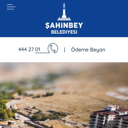
444 27 01
|
Ödeme Beyan