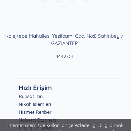
Kolejtepe Mahallesi Yeşilcami Cad. No:8 Şahinbey /
GAZİANTEP
4442701
Hızlı Erişim
Ruhsat İzin
Nikah İşlemleri
Hizmet Rehberi
Nöbetçi Eczaneler
İnternet sitemizde kullanılan çerezlerle ilgili bilgi almak
Meclis Kararları