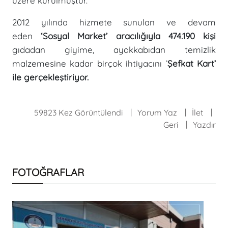
üzere kurulmuştur.
2012 yılında hizmete sunulan ve devam
eden
‘Sosyal Market’ aracılığıyla 474.190 kişi
gıdadan giyime, ayakkabıdan temizlik
malzemesine kadar birçok ihtiyacını ’
Şefkat Kart’
ile gerçekleştiriyor.
59823 Kez Görüntülendi
Yorum Yaz
İlet
Geri
Yazdır
FOTOĞRAFLAR