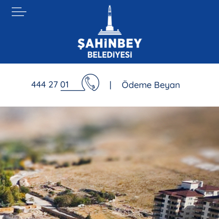
444 27 01
|
Ödeme Beyan