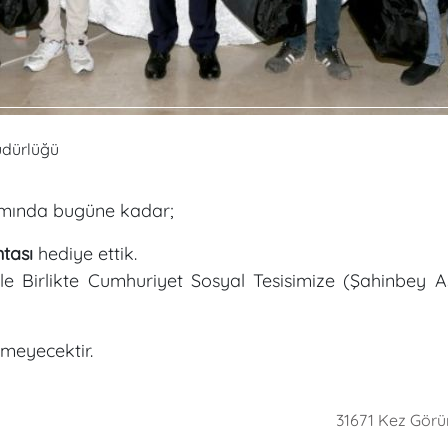
Müdürlüğü
amında bugüne kadar;
ntası
hediye ettik.
ile Birlikte Cumhuriyet Sosyal Tesisimize (Şahinbey A
lmeyecektir.
31671 Kez Görü