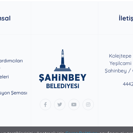
sal
İleti
Kolejtepe
rdımcıları
Yeşilcami
r
Şahinbey /
eleri
444
syon Şeması