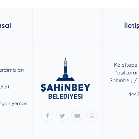
sal
İleti
Kolejtepe
rdımcıları
Yeşilcami
r
Şahinbey /
eleri
444
syon Şeması