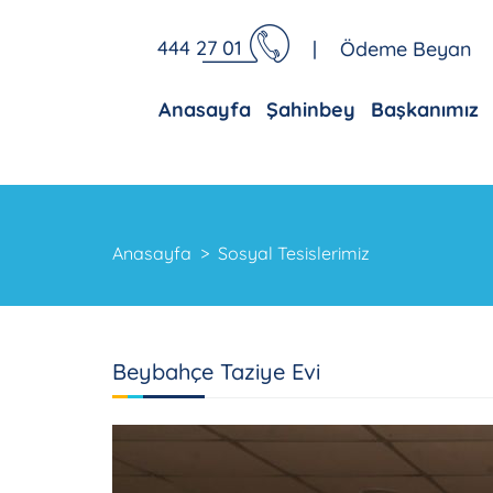
444 27 01
|
Ödeme Beyan
Anasayfa
Şahinbey
Başkanımız
Anasayfa
Sosyal Tesislerimiz
Beybahçe Taziye Evi