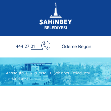
444 27 01
|
Ödeme Beyan
Anasayfa
Kurumsal
Şahinbey Belediyesi
Müdürler