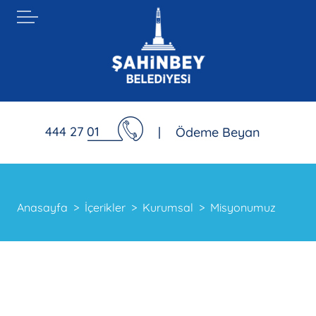
444 27 01
|
Ödeme Beyan
Anasayfa
İçerikler
Kurumsal
Misyonumuz