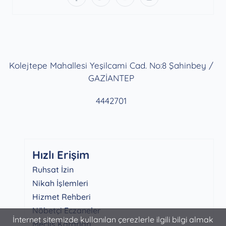
Kolejtepe Mahallesi Yeşilcami Cad. No:8 Şahinbey /
GAZİANTEP
4442701
Hızlı Erişim
Ruhsat İzin
Nikah İşlemleri
Hizmet Rehberi
Nöbetçi Eczaneler
İnternet sitemizde kullanılan çerezlerle ilgili bilgi almak
Meclis Kararları