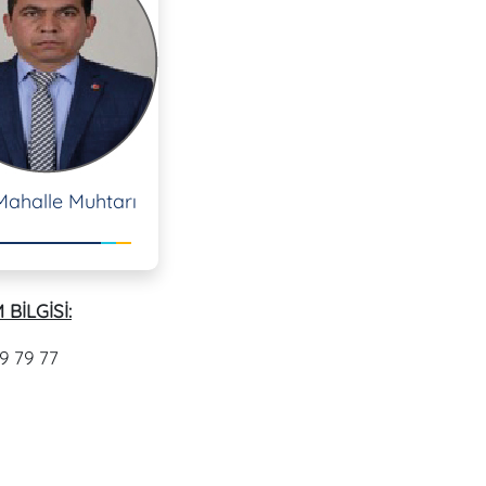
Mahalle Muhtarı
 BİLGİSİ:
9 79 77