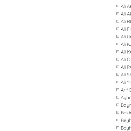
Ali 
Ali 
Ali 
Ali F
Ali 
Ali 
Ali 
Ali 
Ali 
Ali 
Ali 
Arif
Ayh
Bay
Beki
Bey
Bey