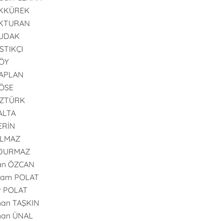
AKKÜREK
AKTURAN
BUDAK
ISTIKÇI
GÖY
KAPLAN
KÖSE
ÖZTÜRK
PALTA
SERİN
YILMAZ
 DURMAZ
an ÖZCAN
ram POLAT
r POLAT
han TAŞKIN
han ÜNAL