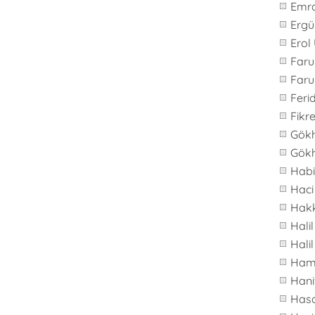
Emr
Ergü
Erol
Far
Faru
Feri
Fikre
Gök
Gök
Hab
Haci
Hakk
Hali
Hali
Ham
Hani
Hasa