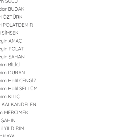
im SUCU
dar BUDAK
ri ÖZTÜRK
ri POLATDEMİR
i ŞİMŞEK
eyin AMAÇ
yin POLAT
eyin ŞAHAN
him BİLİCİ
ahim DURAN
him Halil CENGİZ
him Halil SELLÜM
him KILIÇ
an KALKANDELEN
m MERCİMEK
n ŞAHİN
il YILDIRIM
t KAYA