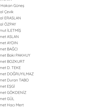
 Hakan Güneş
l Çevik
al ERASLAN
al ÖZPAY
mut İLETMİŞ
met ASLAN
met AYDIN
met BAĞCI
met Baki PAKHUY
met BOZKURT
et D. TEKE
met DOĞRUYILMAZ
met Duran TABO
met EŞGİ
met GÖKDENİZ
met GÜL
et Hacı Mert