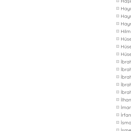
Haş
Hay
Hay
Hay
Hilm
Hüs
Hüse
Hüs
İbra
İbr
İbra
İbra
İbra
İlh
İma
İrfa
İsma
İsme