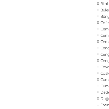
Bila
Büle
Bün
Caf
Cem
Cem
Cem
Cen
Ceng
Cen
Cevd
Coş
Cuma
Cum
Ded
Doğ
Emi