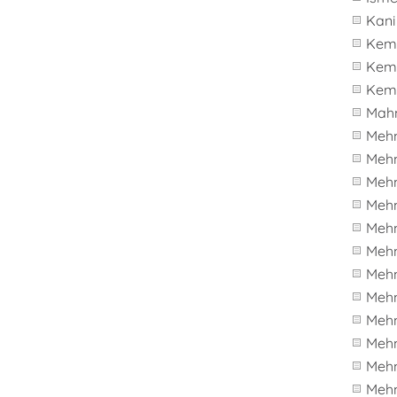
Kani
Kema
Kem
Kem
Mah
Meh
Meh
Meh
Meh
Meh
Mehm
Meh
Meh
Meh
Meh
Meh
Mehm