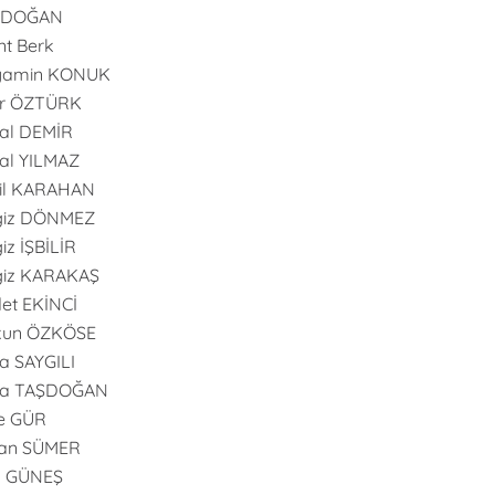
l DOĞAN
nt Berk
yamin KONUK
er ÖZTÜRK
al DEMİR
al YILMAZ
il KARAHAN
giz DÖNMEZ
iz İŞBİLİR
giz KARAKAŞ
et EKİNCİ
kun ÖZKÖSE
 SAYGILI
a TAŞDOĞAN
e GÜR
an SÜMER
n GÜNEŞ