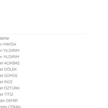
arlar
in MAYDA
in YILDIRIM
m YILDIRIM
et AÇIKBAŞ
et DÖLEK
et GÜMÜŞ
t İNCE
et ÖZTÜRK
t TİTİZ
din DEMİR
ddin CERAN