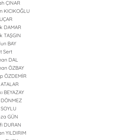
ah ÇINAR
n KICIKOĞLU
 UÇAR
uk DAMAR
k TAŞGIN
dun BAY
t Sert
han DAL
han ÖZBAY
ip ÖZDEMİR
 ATALAR
ı BEYAZAY
l DÖNMEZ
l SOYLU
za GÜN
fi DURAN
n YILDIRIM