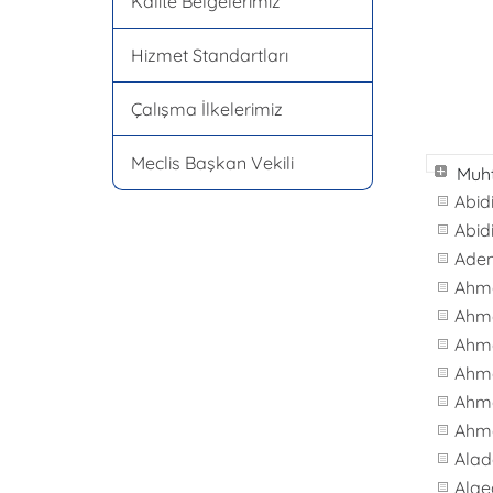
Kalite Belgelerimiz
Hizmet Standartları
Çalışma İlkelerimiz
Meclis Başkan Vekili
Muht
Abid
Abid
Ade
Ahm
Ahm
Ahm
Ahme
Ahm
Ahme
Alad
Alae