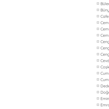
Büle
Bün
Caf
Cem
Cem
Cem
Cen
Ceng
Cen
Cevd
Coş
Cuma
Cum
Ded
Doğ
Emi
Emr