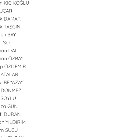
n KICIKOĞLU
 UÇAR
uk DAMAR
k TAŞGIN
dun BAY
t Sert
han DAL
han ÖZBAY
ip ÖZDEMİR
 ATALAR
ı BEYAZAY
l DÖNMEZ
l SOYLU
za GÜN
fi DURAN
n YILDIRIM
im SUCU