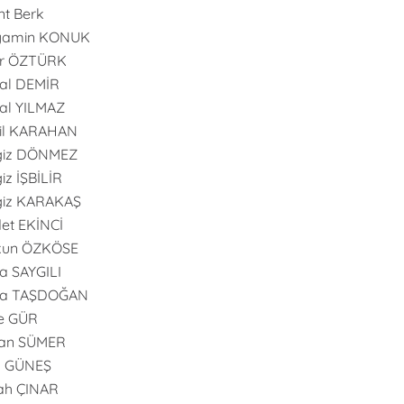
nt Berk
yamin KONUK
er ÖZTÜRK
al DEMİR
al YILMAZ
il KARAHAN
giz DÖNMEZ
iz İŞBİLİR
giz KARAKAŞ
et EKİNCİ
kun ÖZKÖSE
 SAYGILI
a TAŞDOĞAN
e GÜR
an SÜMER
n GÜNEŞ
ah ÇINAR