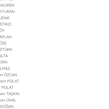
AKKÜREK
AKTURAN
BUDAK
ISTIKÇI
GÖY
KAPLAN
KÖSE
ÖZTÜRK
PALTA
SERİN
YILMAZ
an ÖZCAN
ram POLAT
r POLAT
han TAŞKIN
han ÜNAL
l DOĞAN