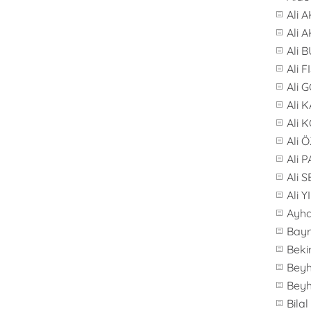
Ali 
Ali 
Ali 
Ali F
Ali 
Ali 
Ali 
Ali 
Ali 
Ali 
Ali 
Ayh
Bay
Beki
Bey
Bey
Bila