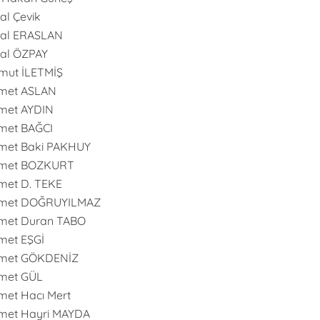
l Çevik
al ERASLAN
al ÖZPAY
mut İLETMİŞ
met ASLAN
met AYDIN
met BAĞCI
met Baki PAKHUY
met BOZKURT
et D. TEKE
met DOĞRUYILMAZ
met Duran TABO
met EŞGİ
met GÖKDENİZ
met GÜL
et Hacı Mert
met Hayri MAYDA