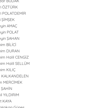
dar BUDAK
ri ÖZTÜRK
ri POLATDEMİR
i ŞİMŞEK
eyin AMAÇ
yin POLAT
eyin ŞAHAN
him BİLİCİ
ahim DURAN
him Halil CENGİZ
him Halil SELLÜM
him KILIÇ
an KALKANDELEN
m MERCİMEK
n ŞAHİN
il YILDIRIM
t KAYA
 Hakan Güneş