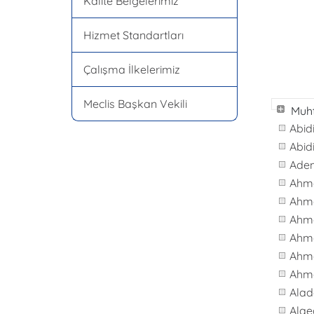
Kalite Belgelerimiz
Hizmet Standartları
Çalışma İlkelerimiz
Meclis Başkan Vekili
Muht
Abid
Abid
Ade
Ahm
Ahm
Ahm
Ahme
Ahm
Ahme
Alad
Alae