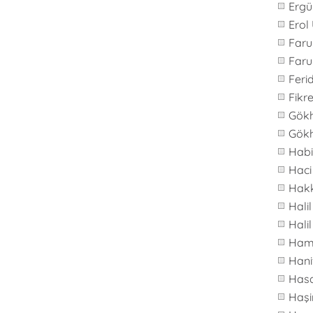
Ergü
Erol
Far
Faru
Feri
Fikre
Gök
Gök
Hab
Haci
Hakk
Hali
Hali
Ham
Hani
Hasa
Haş