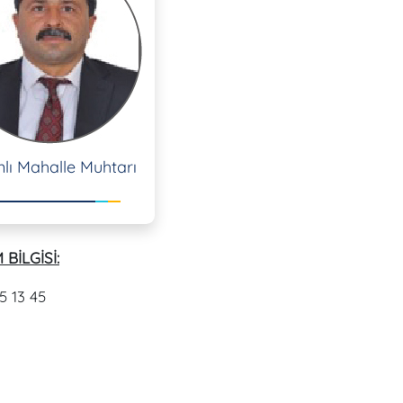
lı Mahalle Muhtarı
 BİLGİSİ:
5 13 45