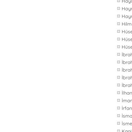
Hay
Hay
Hay
Hilm
Hüs
Hüse
Hüs
İbra
İbr
İbra
İbra
İbra
İlh
İma
İrfa
İsma
İsme
Kani