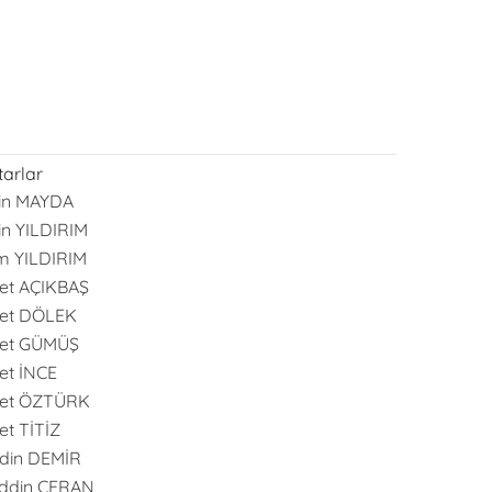
arlar
in MAYDA
in YILDIRIM
m YILDIRIM
et AÇIKBAŞ
et DÖLEK
et GÜMÜŞ
t İNCE
et ÖZTÜRK
t TİTİZ
din DEMİR
ddin CERAN