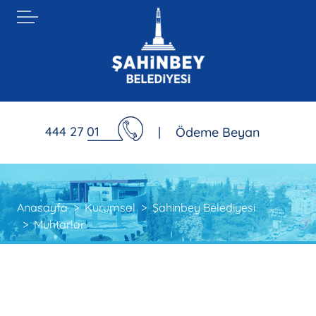
444 27 01
|
Ödeme Beyan
Anasayfa
Kurumsal
Şahinbey Belediyesi
Muhtarlar