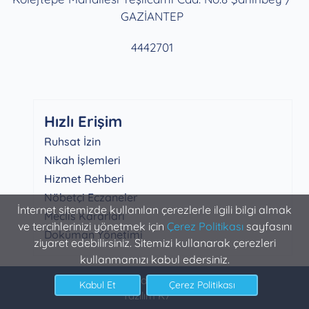
GAZİANTEP
4442701
Hızlı Erişim
Ruhsat İzin
Nikah İşlemleri
Hizmet Rehberi
Nöbetçi Eczaneler
İnternet sitemizde kullanılan çerezlerle ilgili bilgi almak
Meclis Kararları
ve tercihlerinizi yönetmek için
Çerez Politikası
sayfasını
Doküman Yönetimi
ziyaret edebilirsiniz. Sitemizi kullanarak çerezleri
kullanmamızı kabul edersiniz.
Şahinbey Belediyesi Bilgi İşlem
Yazılım K7