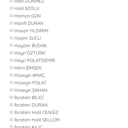
Halil DÖNMEZ
Halil SOYLU
Hamza GÜN
Hanifi DURAN
Hasan YILDIRIM
Haşim SUCU
Haydar BUDAK
Hayri ÖZTÜRK
Hayri POLATDEMİR
Hilmi ŞİMŞEK
Hüseyin AMAÇ
Hüseyin POLAT
Hüseyin ŞAHAN
İbrahim BİLİCİ
İbrahim DURAN
İbrahim Halil CENGİZ
İbrahim Halil SELLÜM
İbrahim KILIÇ