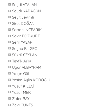
Seydi ATALAN
Seydi KARAGÜN
Seyit Sevimli
Siret DOĞAN
Şaban İNCEARIK
Şakir BOZKURT
Şerif YAŞAR
Şeyho BİLGEÇ
Şükrü CEYLAN
Tevfik AYIK
Uğur ALBAYRAM
Yalçın Gül
Yeşim Aylin KÖROĞLU
Yusuf KİLECİ
Yusuf MERT
Zafer BAY
Zeki GÜNEŞ