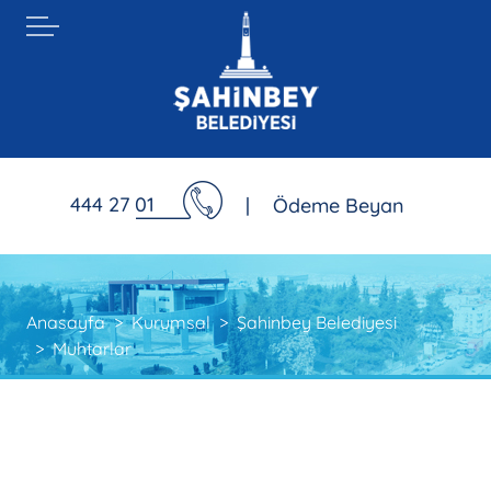
444 27 01
|
Ödeme Beyan
Anasayfa
Kurumsal
Şahinbey Belediyesi
Muhtarlar