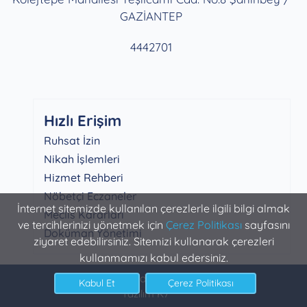
GAZİANTEP
4442701
Hızlı Erişim
Ruhsat İzin
Nikah İşlemleri
Hizmet Rehberi
Nöbetçi Eczaneler
İnternet sitemizde kullanılan çerezlerle ilgili bilgi almak
Meclis Kararları
ve tercihlerinizi yönetmek için
Çerez Politikası
sayfasını
Doküman Yönetimi
ziyaret edebilirsiniz. Sitemizi kullanarak çerezleri
kullanmamızı kabul edersiniz.
Şahinbey Belediyesi Bilgi İşlem
Yazılım K7