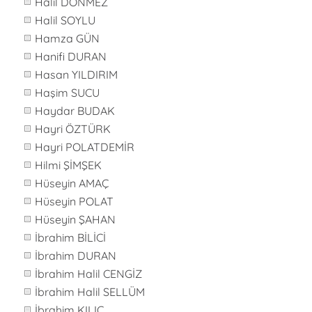
Halil DÖNMEZ
Halil SOYLU
Hamza GÜN
Hanifi DURAN
Hasan YILDIRIM
Haşim SUCU
Haydar BUDAK
Hayri ÖZTÜRK
Hayri POLATDEMİR
Hilmi ŞİMŞEK
Hüseyin AMAÇ
Hüseyin POLAT
Hüseyin ŞAHAN
İbrahim BİLİCİ
İbrahim DURAN
İbrahim Halil CENGİZ
İbrahim Halil SELLÜM
İbrahim KILIÇ